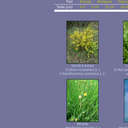
Port
Dressé
Rampant
Interm
Taille (cm)
0-5
5-10
10-20
20-4
Genêt à balais
L
(Cytisus scoparius (L.)
(Lotus p
(=Sarothamnus scoparius L.) )
u
Minette