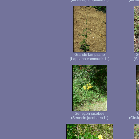
(Medicago lupulina L.)
(Melil
Grande lampsane
S
(Lapsana communis L.)
(Se
Séneçon jacobee
C
(Senecio jacobaea L.)
(Cirsi