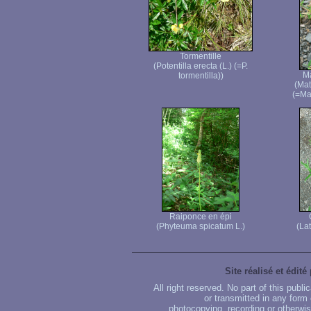
Tormentille
(Potentilla erecta (L.) (=P.
Ma
tormentilla))
(Mat
(=Ma
Raiponce en épi
(Phyteuma spicatum L.)
(Lat
Site réalisé et édité
All right reserved. No part of this publ
or transmitted in any form
photocopying, recording or otherwise