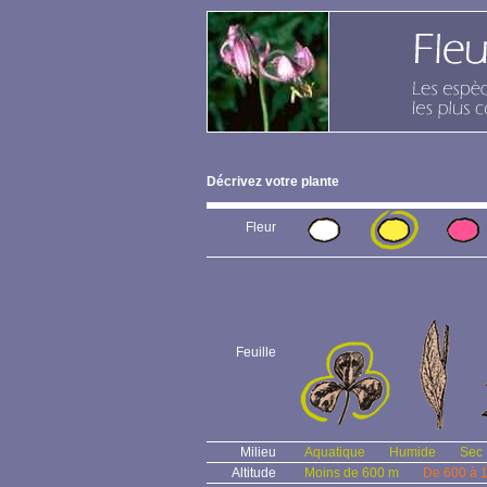
Décrivez votre plante
Fleur
Feuille
Milieu
Aquatique
Humide
Sec
Altitude
Moins de 600 m
De 600 à 