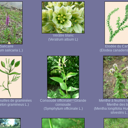
Vérâtre blanc
(Veratrum album L)
Salicaire
Elodée du Ca
um salicaria L.)
(Elodea canadens
euilles de graminées
Consoude officinale Grande
Menthe à feuilles 
ton gramineus L.)
consoude
Menthe des b
(Symphytum officinale L.)
(Mentha longifolia Hu
silvestris L.