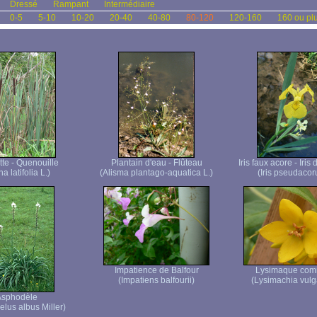
Dressé
Rampant
Intermédiaire
0-5
5-10
10-20
20-40
40-80
80-120
120-160
160 ou pl
te - Quenouille
Plantain d'eau - Flûteau
Iris faux acore - Iris
a latifolia L.)
(Alisma plantago-aquatica L.)
(Iris pseudacor
Impatience de Balfour
Lysimaque co
(Impatiens balfourii)
(Lysimachia vulga
Asphodèle
lus albus Miller)