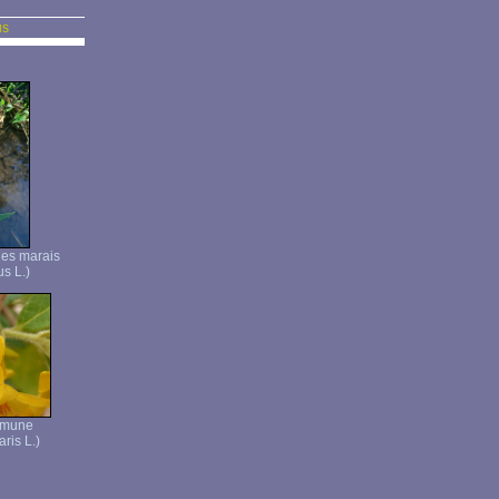
us
 des marais
us L.)
mmune
ris L.)