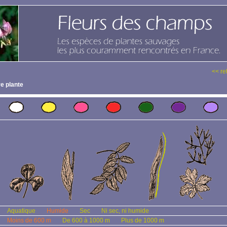
<< re
e plante
Aquatique
Humide
Sec
Ni sec, ni humide
Moins de 600 m
De 600 à 1000 m
Plus de 1000 m