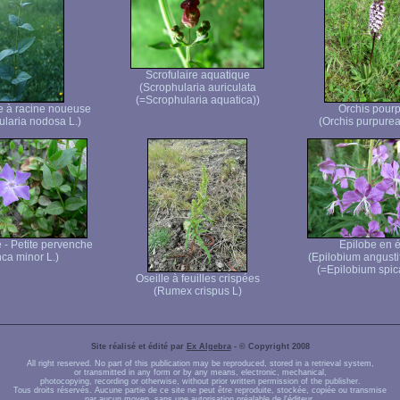
Scrofulaire aquatique
(Scrophularia auriculata
(=Scrophularia aquatica))
re à racine noueuse
Orchis pourp
ularia nodosa L.)
(Orchis purpurea
- Petite pervenche
Epilobe en é
nca minor L.)
(Epilobium angusti
(=Epilobium spic
Oseille à feuilles crispées
(Rumex crispus L)
Site réalisé et édité par
Ex Algebra
- © Copyright 2008
All right reserved. No part of this publication may be reproduced, stored in a retrieval system,
or transmitted in any form or by any means, electronic, mechanical,
photocopying, recording or otherwise, without prior written permission of the publisher.
Tous droits réservés. Aucune partie de ce site ne peut être reproduite, stockée, copiée ou transmise
par aucun moyen, sans une autorisation préalable de l'éditeur.