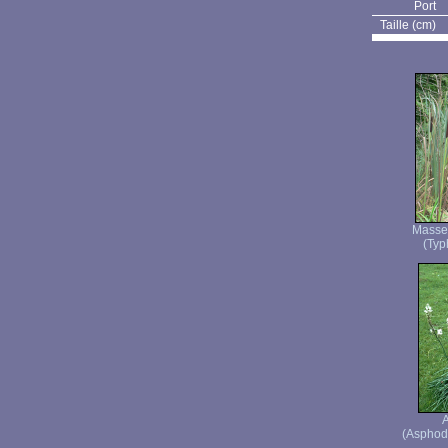
Port
Taille (cm)
Masset
(Typh
(Asphode