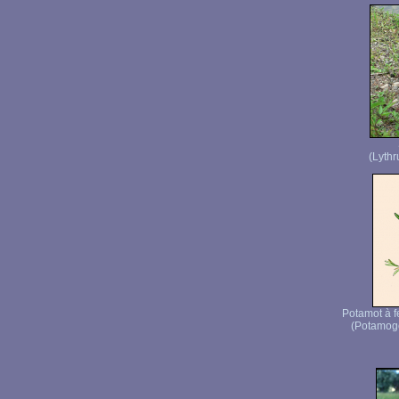
(Lythr
Potamot à f
(Potamoge