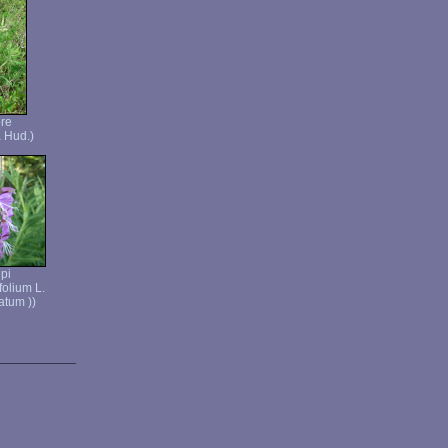
re
 Hud.)
pi
folium L.
atum ))