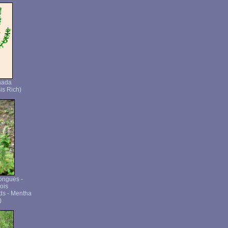
nada
is Rich)
longues -
ois
ds - Mentha
)