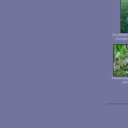
Scrofulai
(Scroph
Pervenche 
(Vi