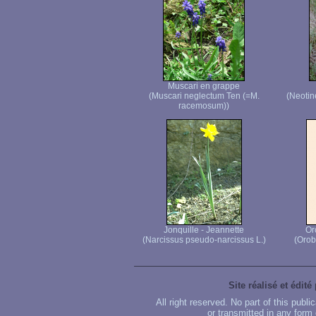
Muscari en grappe
(Muscari neglectum Ten (=M.
(Neotin
racemosum))
Jonquille - Jeannette
Or
(Narcissus pseudo-narcissus L.)
(Orob
Site réalisé et édité
All right reserved. No part of this publ
or transmitted in any form