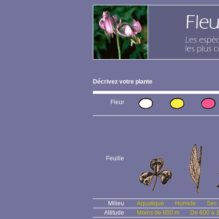
Décrivez votre plante
Fleur
Feuille
Milieu
Aquatique
Humide
Sec
Altitude
Moins de 600 m
De 600 à 