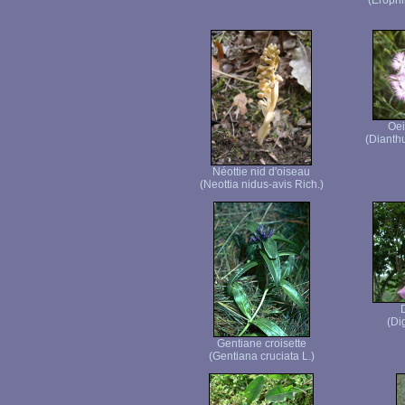
(Erophi
Oei
(Dianth
Néottie nid d'oiseau
(Neottia nidus-avis Rich.)
(Di
Gentiane croisette
(Gentiana cruciata L.)