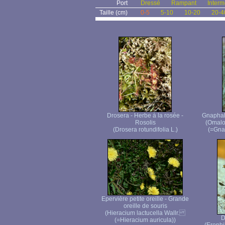
Port
Dressé
Rampant
Interm
Taille (cm)
0-5
5-10
10-20
20-4
Drosera - Herbe à la rosée -
Gnaphale
Rosolis
(Omalo
(Drosera rotundifolia L.)
(=Gnap
Epervière petite oreille - Grande
oreille de souris
(Hieracium lactucella Wallr.
D
(=Hieracium auricula))