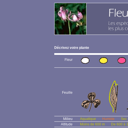
Décrivez votre plante
Fleur
Feuille
Milieu
Aquatique
Humide
Sec
Altitude
Moins de 600 m
De 600 à 