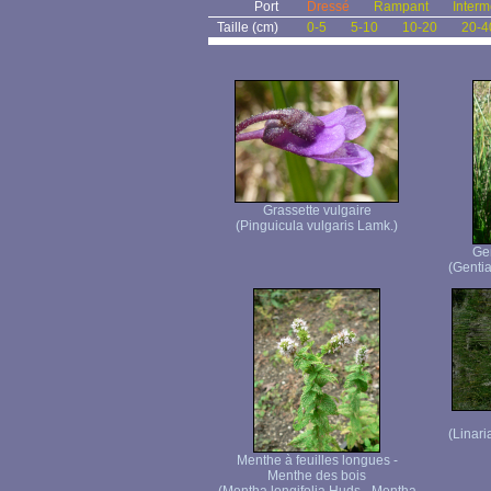
Port
Dressé
Rampant
Interm
Taille (cm)
0-5
5-10
10-20
20-4
Grassette vulgaire
(Pinguicula vulgaris Lamk.)
Ge
(Genti
(Linari
Menthe à feuilles longues -
Menthe des bois