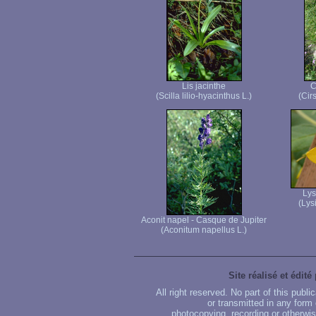
Lis jacinthe
C
(Scilla lilio-hyacinthus L.)
(Cir
Ly
(Lys
Aconit napel - Casque de Jupiter
(Aconitum napellus L.)
Site réalisé et édité
All right reserved. No part of this publ
or transmitted in any form
photocopying, recording or otherwise