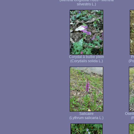
(Mentha longifolia Huds - Mentha
silvestris L.)
Corydal à bulbe plein
P
(Corydalis solida L.)
(Po
Salicaire
Oseil
(Lythrum salicaria L.)
(