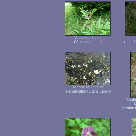
Vesce des haies
(Vicia sepium L.)
(Linari
Renoncule flottante
(Ranunculus fluitans Lanck)
Menthe
M
(Mentha l