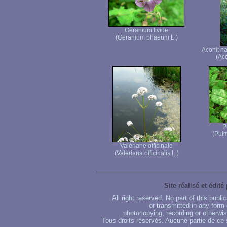
Géranium livide
(Geranium phaeum L.)
Aconit n
(Ac
P
(Pulm
Valériane officinale
(Valeriana officinalis L.)
Site réalisé et édité
All right reserved. No part of this publ
or transmitted in any form
photocopying, recording or otherwise
Tous droits réservés. Aucune partie de ce 