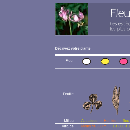
Décrivez votre plante
Fleur
Feuille
Milieu
Aquatique
Humide
Sec
Altitude
Moins de 600 m
De 600 à 