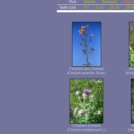
Port
Dressé
Rampant
Interm
Taille (cm)
0-5
5-10
10-20
20-4
Chardon des champs
Kn
(Cirsium arvense Scop.)
(Knau
Chardon à toison
Ve
(Cirsium eriophorum L.)
(Ver