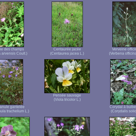
ie des champs
Centaurée jacée
Verveine offici
 arvensis Coult.)
(Centaurea jacea L.)
(Verbena officina
Pensée sauvage
(Viola tricolor L.)
nule gantelée
Corydal à bulbe
la trachelium L.)
(Corydalis solid