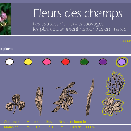
<< re
e plante
Aquatique
Humide
Sec
Ni sec, ni humide
Moins de 600 m
De 600 à 1000 m
Plus de 1000 m