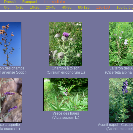
Dressé
Rampant
Intermédiaire
0-5
5-10
10-20
20-40
40-80
80-120
120-160
160 ou pl
on des champs
Chardon à toison
Laiteron des A
m arvense Scop.)
(Cirsium eriophorum L.)
(Cicerbita alpina 
Vesce des haies
(Vicia sepium L.)
ce craquette
Aconit napel - Casque
ia cracca L.)
(Aconitum napell