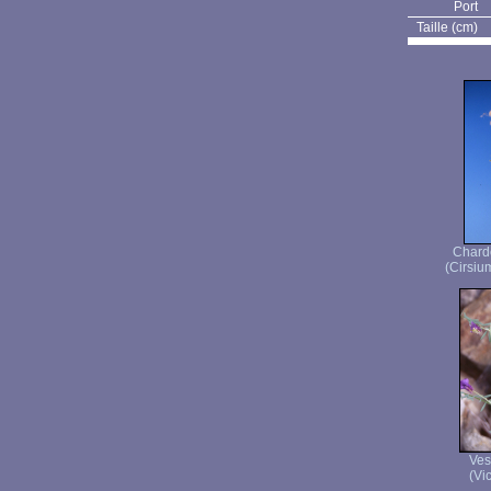
Port
Taille (cm)
Chard
(Cirsiu
Ves
(Vic