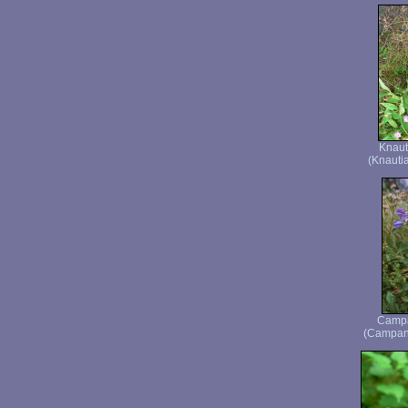
Knaut
(Knautia
Campa
(Campanu