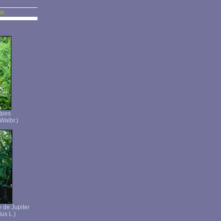
us
lpes
Walbr.)
 de Jupiter
us L.)