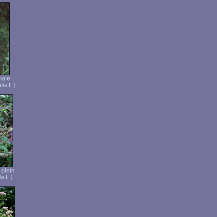
nale
lis L.)
 plein
a L.)