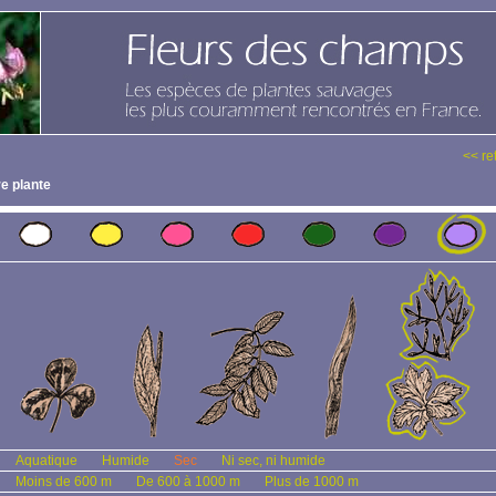
<< re
e plante
Aquatique
Humide
Sec
Ni sec, ni humide
Moins de 600 m
De 600 à 1000 m
Plus de 1000 m