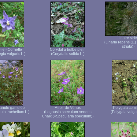
Linaire stri
(Linaria repens (L.)
striata))
lie - Cornette
Corydal à bulbe plein
gia vulgaris L.)
(Corydalis solida L.)
nule gantelée
Miroir de Vénus
Polygala co
la trachelium L.)
(Legousia speculum-veneris
(Polygala vulgar
Chaix (=Specularia speculum))