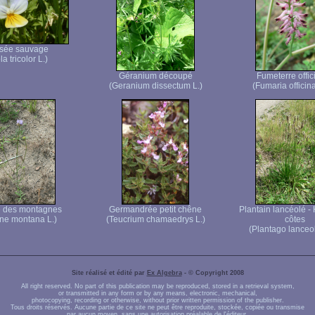
sée sauvage
la tricolor L.)
Géranium découpé
Fumeterre offic
(Geranium dissectum L.)
(Fumaria officina
e des montagnes
Germandrée petit chêne
Plantain lancéolé -
ne montana L.)
(Teucrium chamaedrys L.)
côtes
(Plantago lanceol
Site réalisé et édité par
Ex Algebra
- © Copyright 2008
All right reserved. No part of this publication may be reproduced, stored in a retrieval system,
or transmitted in any form or by any means, electronic, mechanical,
photocopying, recording or otherwise, without prior written permission of the publisher.
Tous droits réservés. Aucune partie de ce site ne peut être reproduite, stockée, copiée ou transmise
par aucun moyen, sans une autorisation préalable de l'éditeur.