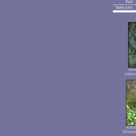
Port
Taille (cm)
Verve
(Verben
Knaut
(Knautia