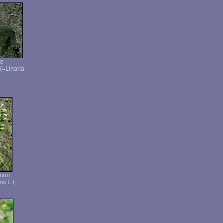
ée
 (=Linaria
mmun
is L.)