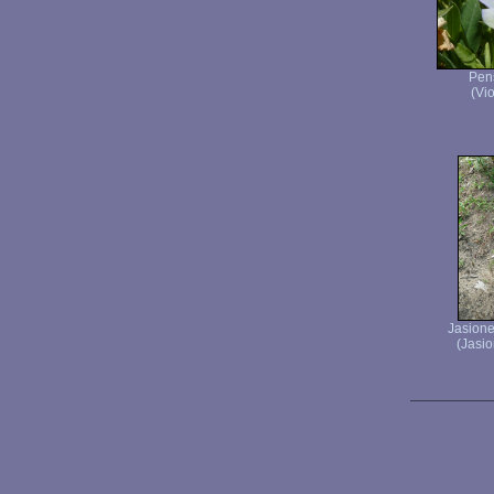
Pen
(Vio
Jasion
(Jasio