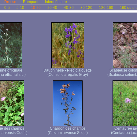
Dressé
Rampant
Intermédiaire
0-5
5-10
10-20
20-40
40-80
80-120
120-160
160 ou pl
ine officinale
Dauphinelle - Pied d'alouette
Scabieuse colo
a officinalis L.)
(Consolida regalis Gray)
(Scabiosa columba
ie des champs
Chardon des champs
Centaurée ja
 arvensis Coult.)
(Cirsium arvense Scop.)
(Centaurea jace