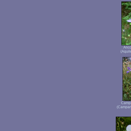
Anco
(Aquile
Campa
(Campanu