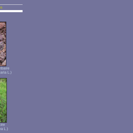
us
mbaire
ria L.)
cée
a L.)