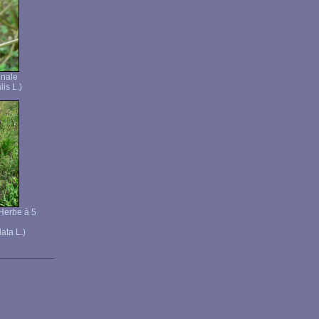
inale
lis L.)
 Herbe à 5
ata L.)