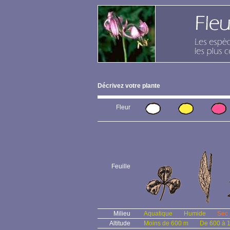
Décrivez votre plante
Fleur
Feuille
Milieu
Aquatique
Humide
Sec
Altitude
Moins de 600 m
De 600 à 