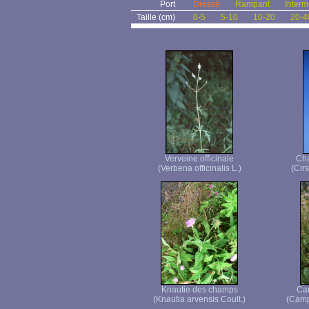
Port
Dressé
Rampant
Interm
Taille (cm)
0-5
5-10
10-20
20-4
Verveine officinale
Cha
(Verbena officinalis L.)
(Cir
Knautie des champs
Ca
(Knautia arvensis Coult.)
(Camp