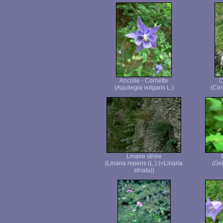
Ancolie - Cornette
C
(Aquilegia vulgaris L.)
(Cir
Linaire striée
(Linaria repens (L.) (=Linaria
(Ge
striata))