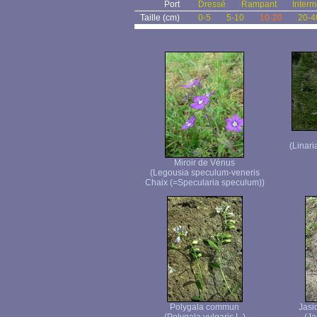
Port
Dressé
Rampant
Interm
Taille (cm)
0-5
5-10
10-20
20-4
(Linari
Miroir de Vénus
(Legousia speculum-veneris
Chaix (=Specularia speculum))
Polygala commun
Jasi