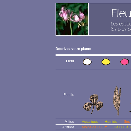
Décrivez votre plante
Fleur
Feuille
Milieu
Aquatique
Humide
Sec
Altitude
Moins de 600 m
De 600 à 