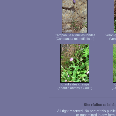
Campanule à feuilles rondes
Veroniq
(Campanula rotundifolia L.)
(Vero
Knautie des champs
C
(Knautia arvensis Coult.)
(Ce
Site réalisé et édité
All right reserved. No part of this publ
or transmitted in any form