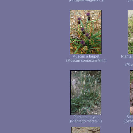
(Polygala vulgaris L.)
(Ja
Muscari à toupet
Plantai
(Muscari comosum Mill.)
(Pla
Plantain moyen
Sca
(Plantago media L.)
(Scab