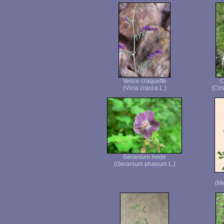
Vesce craquette
C
(Vicia cracca L.)
(Cir
Géranium livide
(Geranium phaeum L.)
(Me