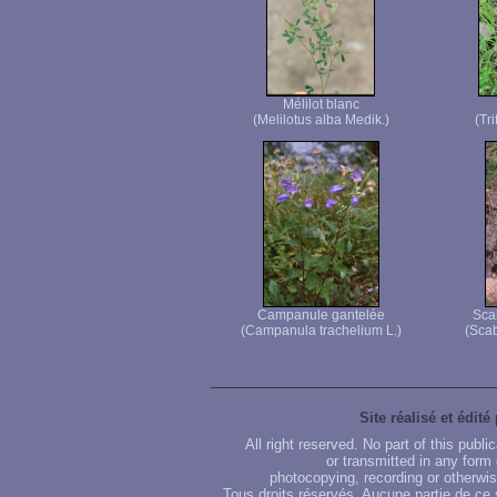
Mélilot blanc
(Melilotus alba Medik.)
(Tr
Campanule gantelée
Sca
(Campanula trachelium L.)
(Scab
Site réalisé et édité
All right reserved. No part of this publ
or transmitted in any form
photocopying, recording or otherwise
Tous droits réservés. Aucune partie de ce 