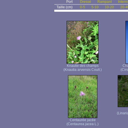
Port
Dressé
Rampant
Interm
Taille (cm)
0-5
5-10
10-20
20-4
Knautie des champs
Cha
(Knautia arvensis Coult.)
(Cir
(Linari
Centaurée jacée
(Centaurea jacea L.)