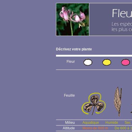
Décrivez votre plante
Fleur
Feuille
Milieu
Aquatique
Humide
Sec
Altitude
Moins de 600 m
De 600 à 