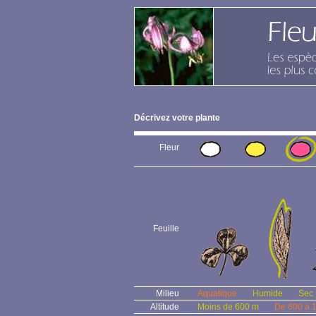
Décrivez votre plante
Fleur
Feuille
Milieu
Aquatique
Humide
Sec
Altitude
Moins de 600 m
De 600 à 