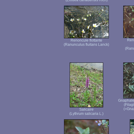
(Elodea canadensis Rich)
Ren
Renoncule flottante
(Ranunculus fluitans Lanck)
(Ranu
Gnaphale 
(Filag
(=Gna
Salicaire
(Lythrum salicaria L.)