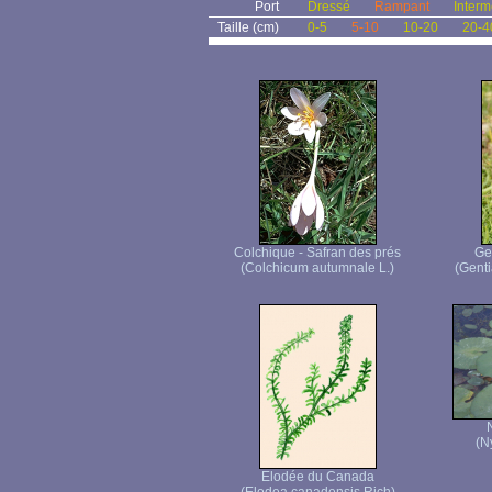
Port
Dressé
Rampant
Interm
Taille (cm)
0-5
5-10
10-20
20-4
Colchique - Safran des prés
Ge
(Colchicum autumnale L.)
(Genti
(N
Elodée du Canada