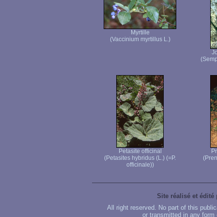
Myrtille
(Vaccinium myrtillus L.)
J
(Semp
Petasite officinal
Pr
(Petasites hybridus (L.) (=P.
(Pren
officinale))
Site réalisé et édité
All right reserved. No part of this publ
or transmitted in any form