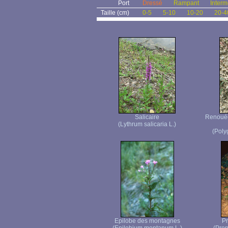
Port
Dressé
Rampant
Interm
Taille (cm)
0-5
5-10
10-20
20-4
Salicaire
Renouée 
(Lythrum salicaria L.)
(Poly
Epilobe des montagnes
Pr