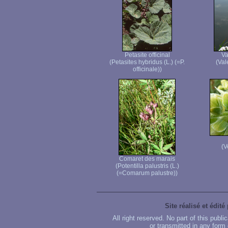
Petasite officinal
Va
(Petasites hybridus (L.) (=P.
(Vale
officinale))
(V
Comaret des marais
(Potentilla palustris (L.)
(=Comarum palustre))
Site réalisé et édité
All right reserved. No part of this publ
or transmitted in any form