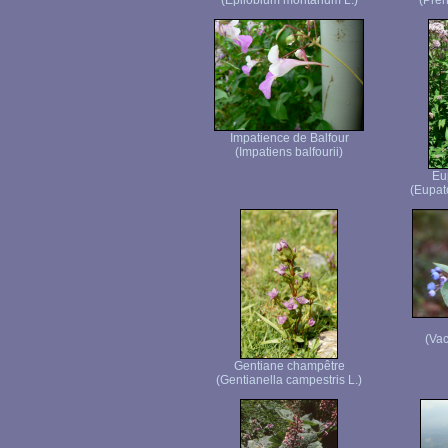
(Epilobium montanum L.)
(Pren
Impatience de Balfour
(Impatiens balfourii)
Eu
(Eupat
(Vac
Gentiane champêtre
(Gentianella campestris L.)