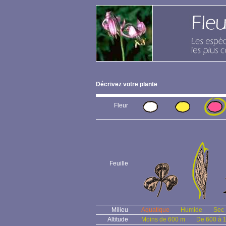
Décrivez votre plante
Fleur
Feuille
Milieu
Aquatique
Humide
Sec
Altitude
Moins de 600 m
De 600 à 