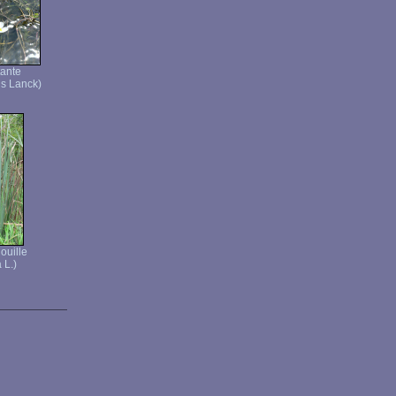
tante
ns Lanck)
ouille
 L.)