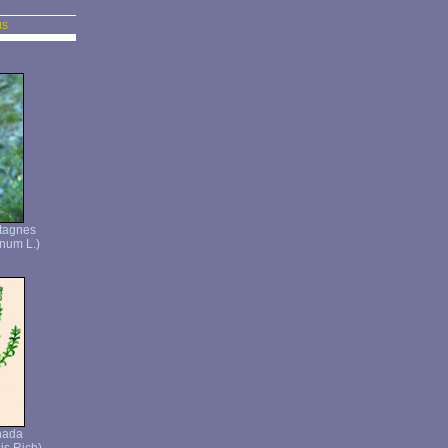
us
tagnes
num L.)
nada