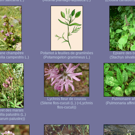
um salicaria L.)
(Alisma plantago-aquatica L.)
(Elodea canadens
ane champêtre
Potamot à feuilles de graminées
Epiaire des b
lla campestris L.)
(Potamogeton gramineus L.)
(Stachys silvati
Lychnis fleur de coucou
Pulmonaire af
(Silene flos-cuculi (L.) (=Lychnis
(Pulmonaria affini
flos-cuculi))
et des marais
lla palustris (L.)
rum palustre))