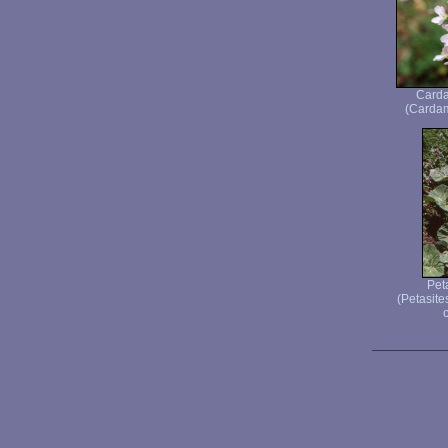
Carda
(Cardam
Peta
(Petasite
o