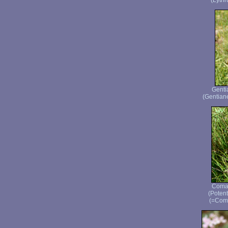
(Lythr
Genti
(Gentiane
Comar
(Potenti
(=Coma