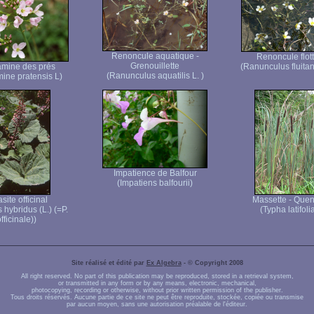
Renoncule aquatique -
Renoncule flot
Grenouillette
mine des prés
(Ranunculus fluita
(Ranunculus aquatilis L. )
ine pratensis L)
Impatience de Balfour
(Impatiens balfourii)
site officinal
Massette - Quen
s hybridus (L.) (=P.
(Typha latifolia
fficinale))
Site réalisé et édité par
Ex Algebra
- © Copyright 2008
All right reserved. No part of this publication may be reproduced, stored in a retrieval system,
or transmitted in any form or by any means, electronic, mechanical,
photocopying, recording or otherwise, without prior written permission of the publisher.
Tous droits réservés. Aucune partie de ce site ne peut être reproduite, stockée, copiée ou transmise
par aucun moyen, sans une autorisation préalable de l'éditeur.