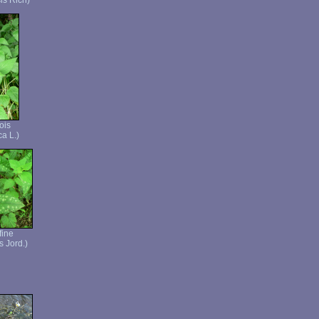
is Rich)
ois
ca L.)
fine
s Jord.)