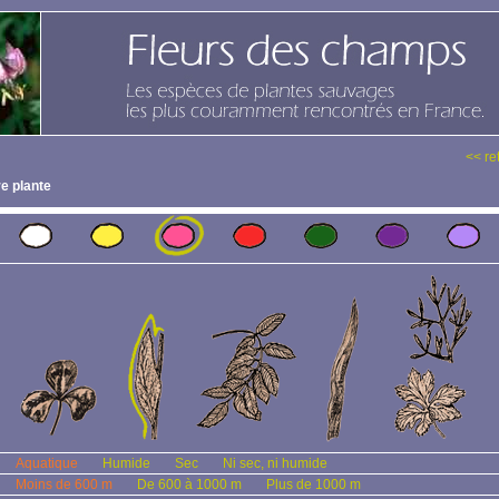
<< re
e plante
Aquatique
Humide
Sec
Ni sec, ni humide
Moins de 600 m
De 600 à 1000 m
Plus de 1000 m