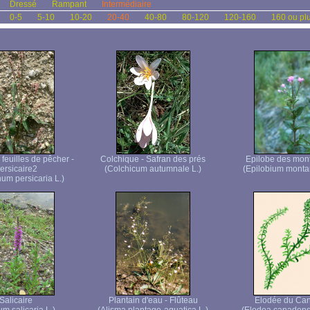
Dressé
Rampant
Intermédiaire
0-5
5-10
10-20
20-40
40-80
80-120
120-160
160 ou pl
feuilles de pêcher -
Colchique - Safran des prés
Epilobe des mon
ersicaire2
(Colchicum autumnale L.)
(Epilobium monta
um persicaria L.)
Salicaire
Plantain d'eau - Flûteau
Elodée du Ca