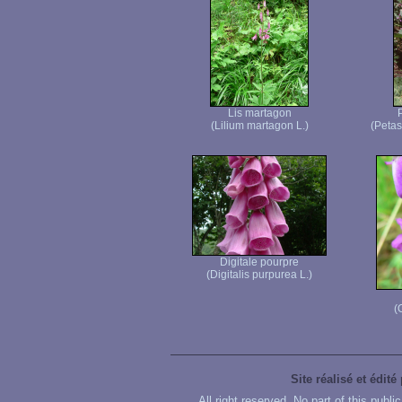
Lis martagon
P
(Lilium martagon L.)
(Petas
Digitale pourpre
(Digitalis purpurea L.)
(
Site réalisé et édité
All right reserved. No part of this publ