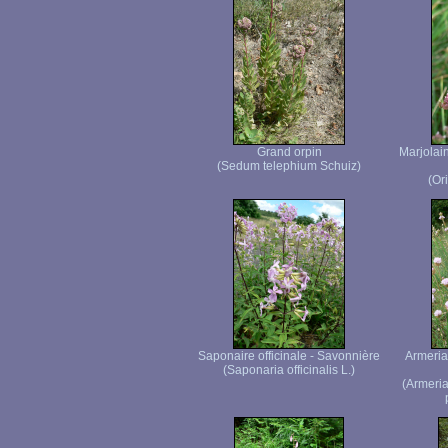
Grand orpin
Marjolai
(Sedum telephium Schuiz)
(Or
Saponaire officinale - Savonnière
Armeria
(Saponaria officinalis L.)
(Armeria