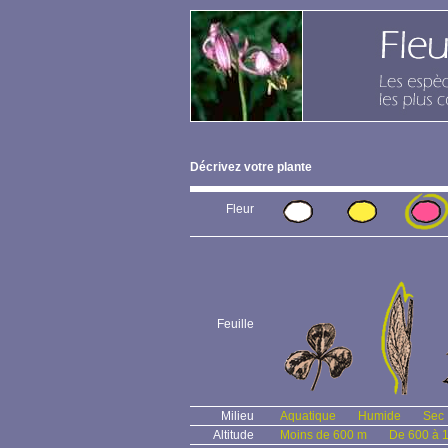
Décrivez votre plante
Fleur
Feuille
Milieu
Aquatique
Humide
Sec
Altitude
Moins de 600 m
De 600 à 