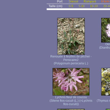
Port
Dressé
Rampant
Interm
Taille (cm)
0-5
5-10
10-20
20-4
Oei
(Dianth
Renouée à feuilles de pêcher -
Persicaire2
(Polygonum persicaria L.)
Lychnis fleur de coucou
(Silene flos-cuculi (L.) (=Lychnis
(Thymus 
flos-cuculi))