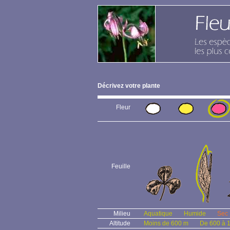
Décrivez votre plante
Fleur
Feuille
Milieu
Aquatique
Humide
Sec
Altitude
Moins de 600 m
De 600 à 