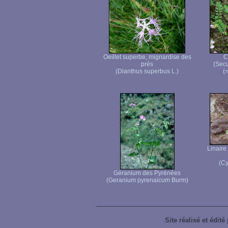
Oeillet superbe, mignardise des
C
prés
(Secu
(Dianthus superbus L.)
(=
Linaire
(Cy
Géranium des Pyrénées
(Geranium pyrenaïcum Burm)
Site réalisé et édité