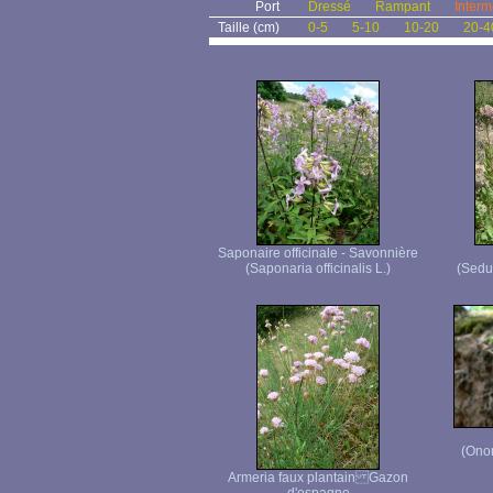
Port
Dressé
Rampant
Interm
Taille (cm)
0-5
5-10
10-20
20-4
Saponaire officinale - Savonnière
(Saponaria officinalis L.)
(Sedu
(Ono
Armeria faux plantain Gazon