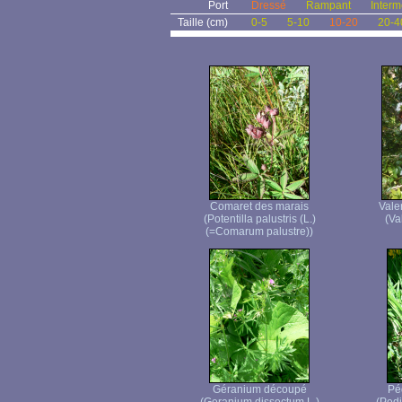
Port
Dressé
Rampant
Interm
Taille (cm)
0-5
5-10
10-20
20-4
Comaret des marais
Valer
(Potentilla palustris (L.)
(Va
(=Comarum palustre))
Géranium découpé
Péd