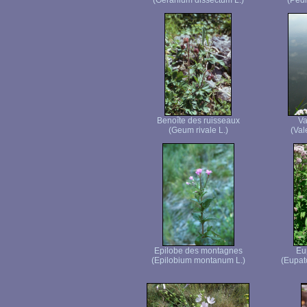
(Geranium dissectum L.)
(Pedic
Benoîte des ruisseaux
Va
(Geum rivale L.)
(Vale
Epilobe des montagnes
Eu
(Epilobium montanum L.)
(Eupat