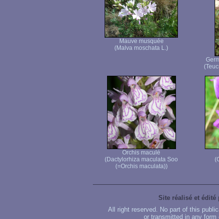
Mauve musquée
(Malva moschata L.)
Germ
(Teuc
Orchis maculé
(Dactylorhiza maculata Soo
(
(=Orchis maculata))
Site réalisé et édité
All right reserved. No part of this publ
or transmitted in any form