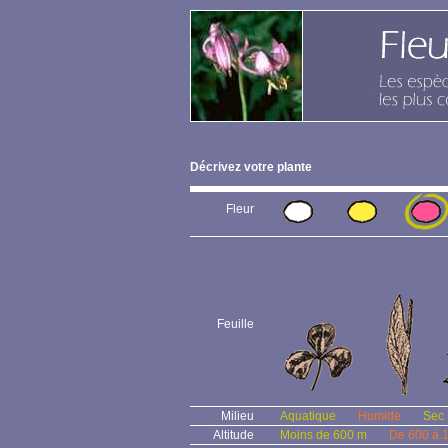
Décrivez votre plante
Fleur
Feuille
Milieu
Aquatique
Humide
Sec
Altitude
Moins de 600 m
De 600 à 