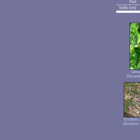
Port
Taille (cm)
Géra
(Gerani
Erodium à
(Erodium c