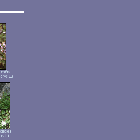
us
t chêne
drys L.)
folioles
is L.)