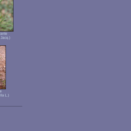
yante
 Jacq.)
le
la L.)