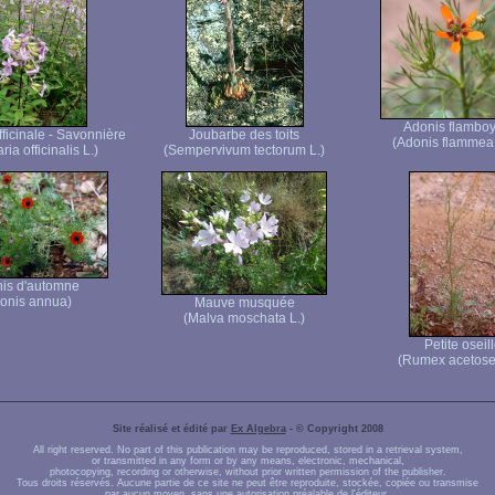
Adonis flambo
ficinale - Savonnière
Joubarbe des toits
(Adonis flammea
ia officinalis L.)
(Sempervivum tectorum L.)
is d'automne
onis annua)
Mauve musquée
(Malva moschata L.)
Petite oseil
(Rumex acetosel
Site réalisé et édité par
Ex Algebra
- © Copyright 2008
All right reserved. No part of this publication may be reproduced, stored in a retrieval system,
or transmitted in any form or by any means, electronic, mechanical,
photocopying, recording or otherwise, without prior written permission of the publisher.
Tous droits réservés. Aucune partie de ce site ne peut être reproduite, stockée, copiée ou transmise
par aucun moyen, sans une autorisation préalable de l'éditeur.