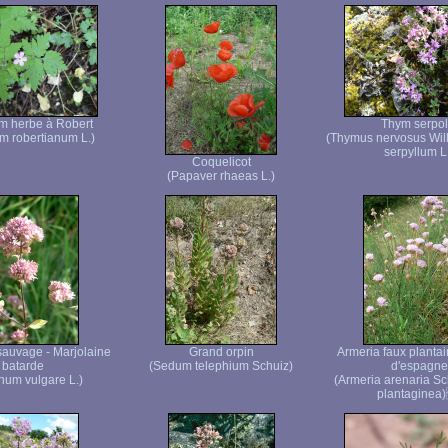
m herbe à Robert
Thym serpol
m robertianum L.)
(Thymus nervosus Wi
serpyllum L
Coquelicot
(Papaver rhaeas L.)
sauvage - Marjolaine
Grand orpin
Armeria faux plant
batarde
(Sedum telephium Schuiz)
d'espagne
num vulgare L.)
(Armeria arenaria Sc
plantaginea