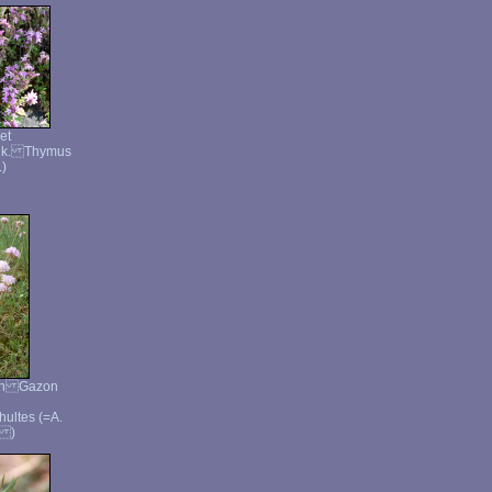
et
llk. Thymus
.)
ain Gazon
hultes (=A.
) )