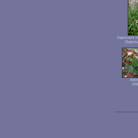
Saponaire of
(Saponar
Adon
(Ad