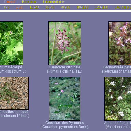
Dressé
Rampant
Intermédiaire
0-5
5-10
10-20
20-40
40-80
80-120
120-160
160 ou pl
nium découpé
Fumeterre officinale
Germandrée peti
um dissectum L.)
(Fumaria officinalis L.)
(Teucrium chamae
 feuilles de ciguë
icutarium L'Hérit.)
Géranium des Pyrénées
Valeriane à trois 
(Geranium pyrenaïcum Burm)
(Valeriana tripter