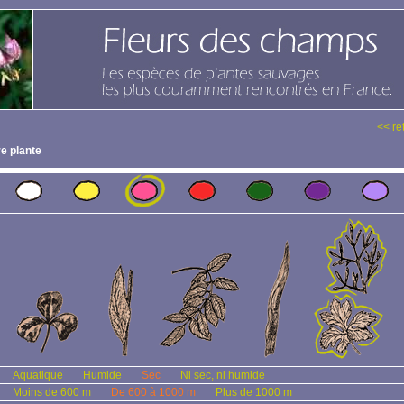
<< re
e plante
Aquatique
Humide
Sec
Ni sec, ni humide
Moins de 600 m
De 600 à 1000 m
Plus de 1000 m