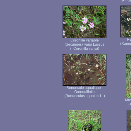
(Poly
Re
Coronille variable
(Ranun
(Securigera varia Lassus
(=Coronilla varia))
Renoncule aquatique -
Grenouillette
(Ranunculus aquatilis L. )
Mas
(