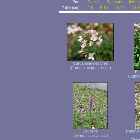
Port
Dressé
Rampant
Interm
Taille (cm)
0-5
5-10
10-20
20-4
Cardamine des prés
(Cardamine pratensis L)
Eu
(Eupat
Salicaire
Renouée 
(Lythrum salicaria L.)