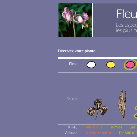
Décrivez votre plante
Fleur
Feuille
Milieu
Aquatique
Humide
Sec
Altitude
Moins de 600 m
De 600 à 