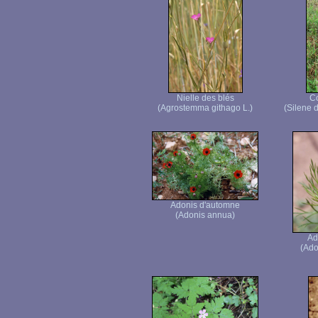
Nielle des blés
C
(Agrostemma githago L.)
(Silene 
Adonis d'automne
(Adonis annua)
Ad
(Ado