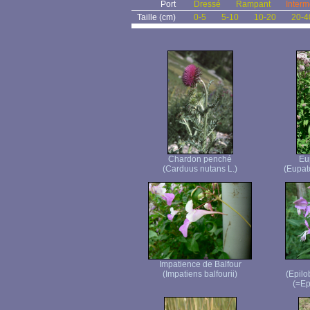
Port
Dressé
Rampant
Interm
Taille (cm)
0-5
5-10
10-20
20-4
Chardon penché
Eu
(Carduus nutans L.)
(Eupat
Impatience de Balfour
(Impatiens balfourii)
(Epilo
(=Ep