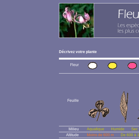
Décrivez votre plante
Fleur
Feuille
Milieu
Aquatique
Humide
Sec
Altitude
Moins de 600 m
De 600 à 