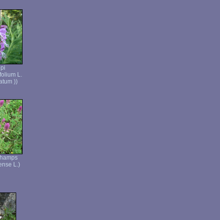
pi
folium L.
atum ))
champs
nse L.)