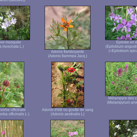
rum palustre))
ve musquée
Epilobe en é
a moschata L.)
(Epilobium angusti
(=Epilobium spic
Adonis flamboyante
(Adonis flammea Jacq.)
Mélampyre des 
(Melampyrum arve
sorbe officinale
Adonis d'été ou goutte de sang
rba officinalis L.)
(Adonis aestivalis L)