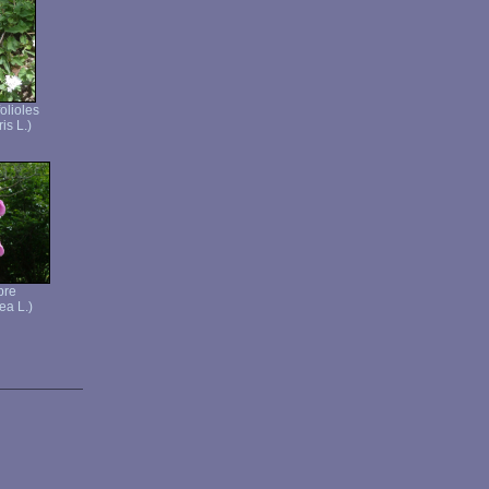
folioles
is L.)
pre
ea L.)