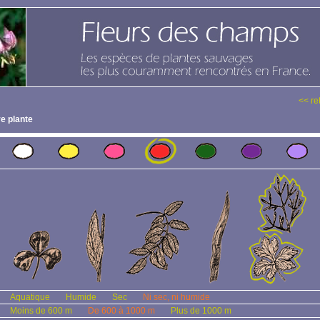
<< re
e plante
Aquatique
Humide
Sec
Ni sec, ni humide
Moins de 600 m
De 600 à 1000 m
Plus de 1000 m