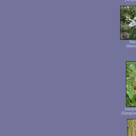
(=Coma
Mau
(Malv
Sangui
(Sanguiso