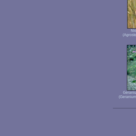
Nie
(Agrost
Gérani
(Geranium