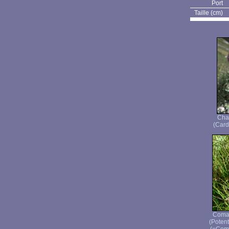
Port
Taille (cm)
Cha
(Card
Comar
(Potenti