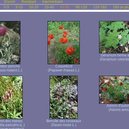
Dressé
Rampant
Intermédiaire
0-5
5-10
10-20
20-40
40-80
80-120
120-160
160 ou pl
Géranium herbe à
(Geranium roberti
rdon penché
Coquelicot
uus nutans L.)
(Papaver rhaeas L.)
Adonis d'aut
(Adonis ann
et des marais
Benoîte des ruisseaux
lla palustris (L.)
(Geum rivale L.)