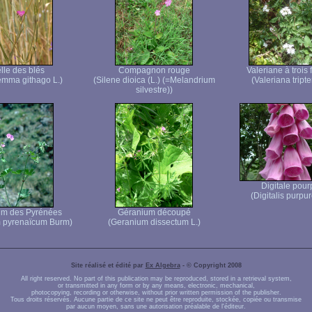
lle des blés
Compagnon rouge
Valeriane à trois 
emma githago L.)
(Silene dioica (L.) (=Melandrium
(Valeriana tripter
silvestre))
Digitale pour
(Digitalis purpur
um des Pyrénées
Géranium découpé
 pyrenaïcum Burm)
(Geranium dissectum L.)
Site réalisé et édité par
Ex Algebra
- © Copyright 2008
All right reserved. No part of this publication may be reproduced, stored in a retrieval system,
or transmitted in any form or by any means, electronic, mechanical,
photocopying, recording or otherwise, without prior written permission of the publisher.
Tous droits réservés. Aucune partie de ce site ne peut être reproduite, stockée, copiée ou transmise
par aucun moyen, sans une autorisation préalable de l'éditeur.