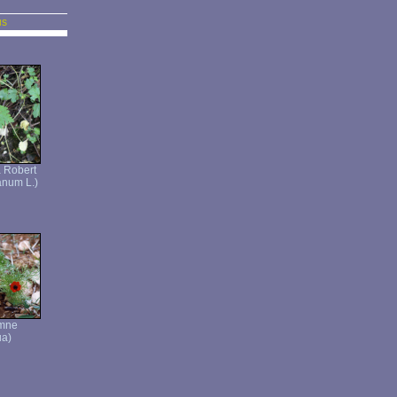
us
 Robert
anum L.)
omne
ua)