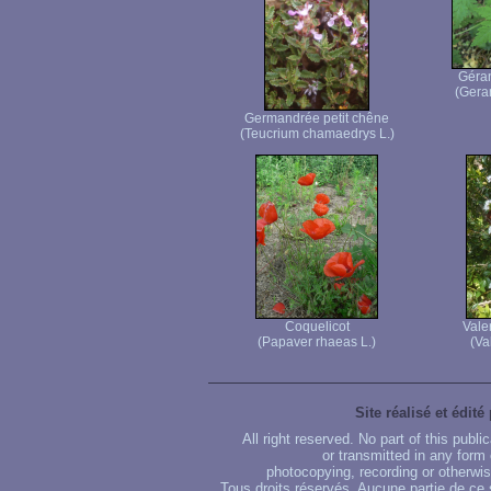
Géran
(Gera
Germandrée petit chêne
(Teucrium chamaedrys L.)
Coquelicot
Valer
(Papaver rhaeas L.)
(Va
Site réalisé et édité
All right reserved. No part of this publ
or transmitted in any form
photocopying, recording or otherwise
Tous droits réservés. Aucune partie de ce 