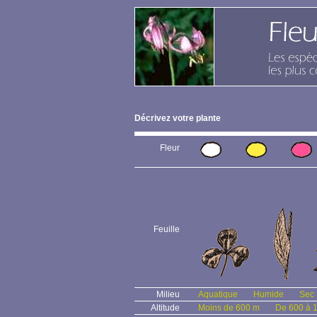
Décrivez votre plante
Fleur
Feuille
Milieu
Aquatique
Humide
Sec
Altitude
Moins de 600 m
De 600 à 