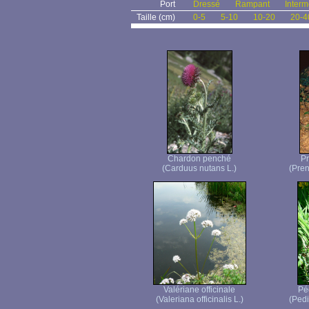
Port
Dressé
Rampant
Interm
Taille (cm)
0-5
5-10
10-20
20-4
Chardon penché
Pr
(Carduus nutans L.)
(Pren
Valériane officinale
Péd
(Valeriana officinalis L.)
(Pedic