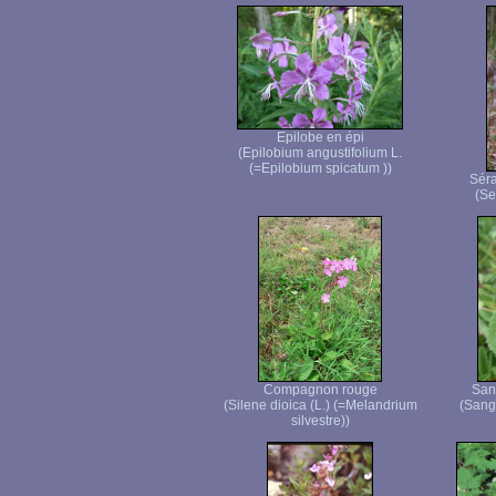
Epilobe en épi
(Epilobium angustifolium L.
(=Epilobium spicatum ))
Séra
(Ser
Compagnon rouge
San
(Silene dioica (L.) (=Melandrium
(Sangu
silvestre))