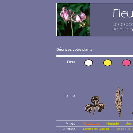
Décrivez votre plante
Fleur
Feuille
Milieu
Aquatique
Humide
Sec
Altitude
Moins de 600 m
De 600 à 