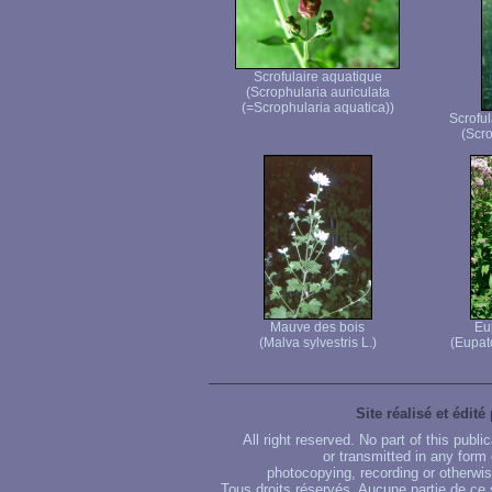
Scrofulaire aquatique
(Scrophularia auriculata
(=Scrophularia aquatica))
Scroful
(Scro
Mauve des bois
Eu
(Malva sylvestris L.)
(Eupat
Site réalisé et édité
All right reserved. No part of this publ
or transmitted in any form
photocopying, recording or otherwise
Tous droits réservés. Aucune partie de ce 