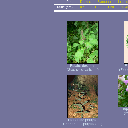
Port
Dressé
Rampant
Interm
Taille (cm)
0-5
5-10
10-20
20-4
Epiaire des bois
E
(Stachys silvatica L.)
(Elod
Imp
(I
Prenanthe pourpre
(Prenanthes purpurea L.)