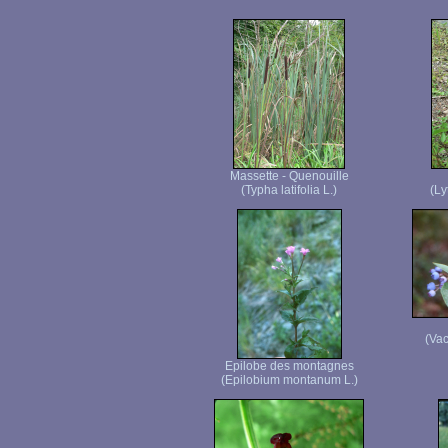
Massette - Quenouille
(Typha latifolia L.)
(Ly
(Vac
Epilobe des montagnes
(Epilobium montanum L.)