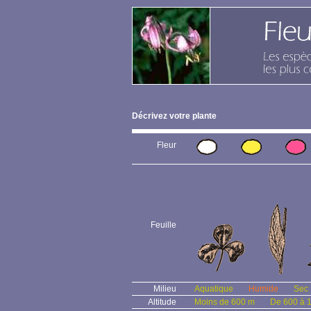
Décrivez votre plante
Fleur
Feuille
Milieu
Aquatique
Humide
Sec
Altitude
Moins de 600 m
De 600 à 