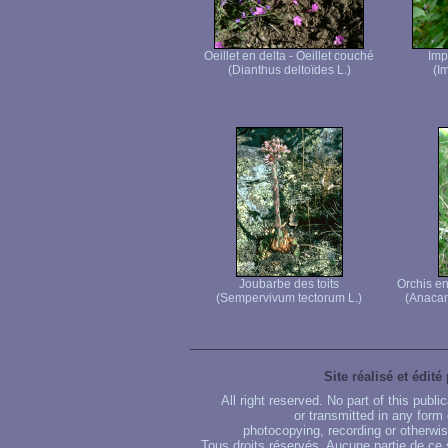
Oeillet en delta - Oeillet couché
Imp
(Dianthus deltoïdes L.)
(I
Joubarbe des toits
Orchis en
(Sempervivum tectorum L.)
(Anacam
Site réalisé et édité
All right reserved. No part of this publ
or transmitted in any form
photocopying, recording or otherwise
Tous droits réservés. Aucune partie de ce 