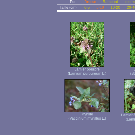
Port
Dressé
Rampant
Interm
Taille (cm)
0-5
5-10
10-20
20-4
Lamier pourpre
(Lamium purpureum L.)
(St
Myrtille
Lamier à
(Vaccinium myrtillus L.)
(Lami