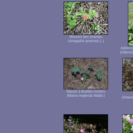
Mouron des champs
(Anagallis arvensis L.)
Adénosty
(Adenost
Mauve à feuilles rondes
(Malva neglecta Walbr.)
(Anten