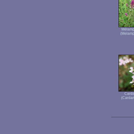
Mélamp
(Melamp
Carda
(Cardam