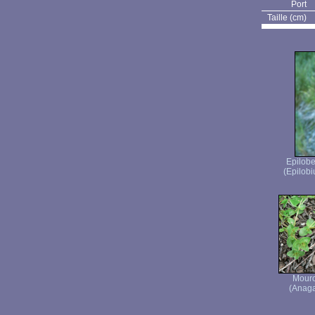
Port
Taille (cm)
Epilob
(Epilob
Mour
(Anagal