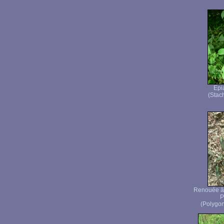
Epi
(Stach
Renouée à 
P
(Polygon