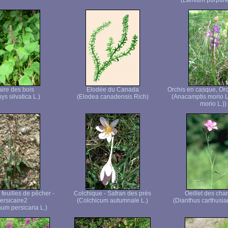
(Lamium purpure
aire des bois
Elodée du Canada
Orchis en casque, Orc
ys silvatica L.)
(Elodea canadensis Rich)
(Anacamptis morio L
morio L.))
feuilles de pêcher -
Colchique - Safran des prés
Oeillet des cha
ersicaire2
(Colchicum autumnale L.)
(Dianthus carthusia
um persicaria L.)