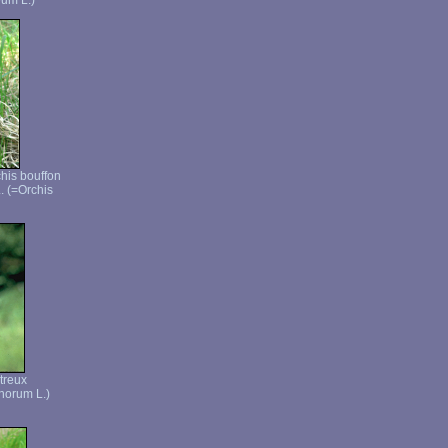
um L.)
his bouffon
. (=Orchis
rtreux
norum L.)