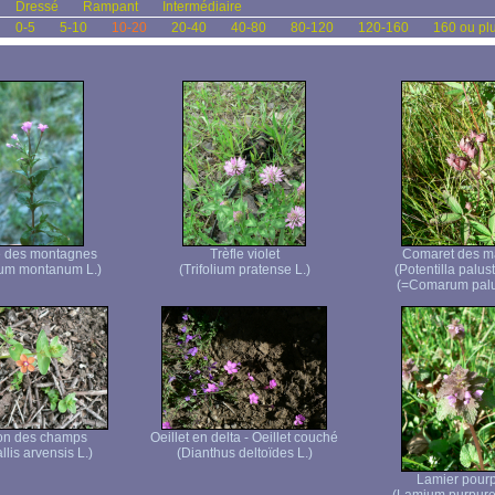
Dressé
Rampant
Intermédiaire
0-5
5-10
10-20
20-40
40-80
80-120
120-160
160 ou pl
e des montagnes
Trèfle violet
Comaret des m
ium montanum L.)
(Trifolium pratense L.)
(Potentilla palustr
(=Comarum palu
on des champs
Oeillet en delta - Oeillet couché
lis arvensis L.)
(Dianthus deltoïdes L.)
Lamier pour