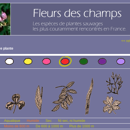
<< re
e plante
Aquatique
Humide
Sec
Ni sec, ni humide
Moins de 600 m
De 600 à 1000 m
Plus de 1000 m