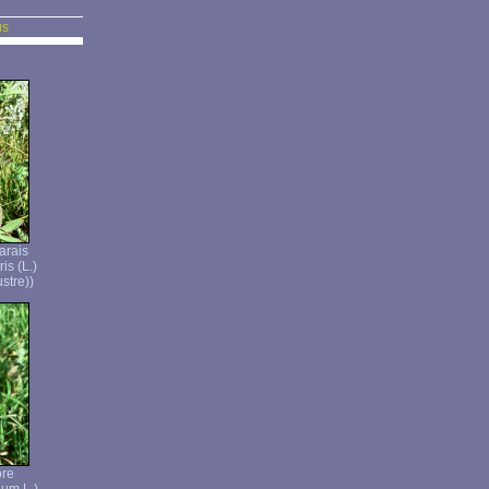
us
arais
is (L.)
stre))
pre