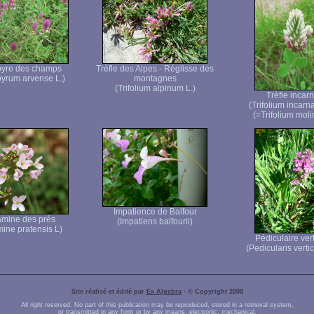
yre des champs
Trèfle des Alpes - Réglisse des
yrum arvense L.)
montagnes
(Trifolium alpinum L.)
Trèfle incarn
(Trifolium incarn
(=Trifolium molin
Impatience de Balfour
mine des prés
(Impatiens balfourii)
ine pratensis L)
Pédiculaire vert
(Pedicularis vertici
Site réalisé et édité par
Ex Algebra
- © Copyright 2008
All right reserved. No part of this publication may be reproduced, stored in a retrieval system,
or transmitted in any form or by any means, electronic, mechanical,