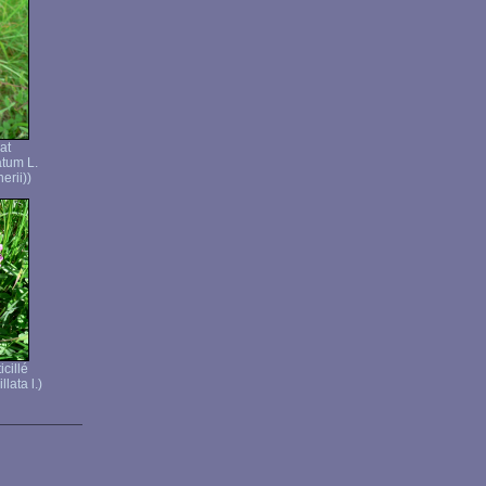
at
atum L.
erii))
icillé
llata l.)