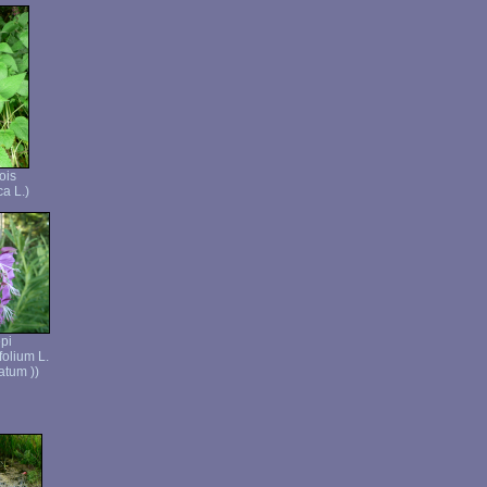
ois
ca L.)
pi
folium L.
atum ))