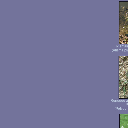
Plantai
(Alisma pl
Renouée à 
P
(Polygon