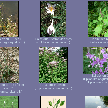
n d'eau - Flûteau
Colchique - Safran des prés
Epiaire des b
antago-aquatica L.)
(Colchicum autumnale L.)
(Stachys silvati
Epilobe en é
(Epilobium angusti
(=Epilobium spic
feuilles de pêcher -
Eupatoire chanvrine
ersicaire2
(Eupatorium cannabinum L.)
um persicaria L.)