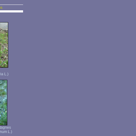
us
ia L.)
tagnes
num L.)