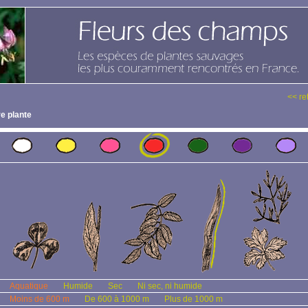
<< re
e plante
Aquatique
Humide
Sec
Ni sec, ni humide
Moins de 600 m
De 600 à 1000 m
Plus de 1000 m