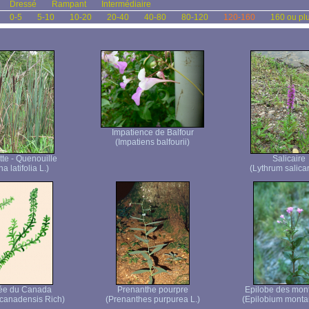
Dressé
Rampant
Intermédiaire
0-5
5-10
10-20
20-40
40-80
80-120
120-160
160 ou pl
Impatience de Balfour
(Impatiens balfourii)
te - Quenouille
Salicaire
a latifolia L.)
(Lythrum salicar
ée du Canada
Prenanthe pourpre
Epilobe des mon
canadensis Rich)
(Prenanthes purpurea L.)
(Epilobium monta