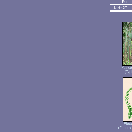
Port
Taille (cm)
Masset
(Typh
Elod
(Elodea 