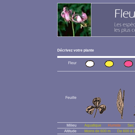
Décrivez votre plante
Fleur
Feuille
Milieu
Aquatique
Humide
Sec
Altitude
Moins de 600 m
De 600 à 