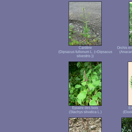
Cardère
Orchis en
(Dipsacus fullonum L. (=Dipsacus
(Anacam
silvestris ))
Epiaire des bois
E
(Stachys silvatica L.)
(Elod