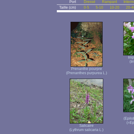
Port
Dressé
Rampant
Interm
Taille (cm)
0-5
5-10
10-20
20-4
Imp
(I
Prenanthe pourpre
(Prenanthes purpurea L.)
(Epilo
(=Ep
Salicaire
(Lythrum salicaria L.)