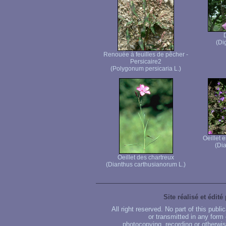
(Di
Renouée à feuilles de pêcher -
Persicaire2
(Polygonum persicaria L.)
Oeillet 
(Dia
Oeillet des chartreux
(Dianthus carthusianorum L.)
Site réalisé et édité
All right reserved. No part of this publ
or transmitted in any form
photocopying, recording or otherwise