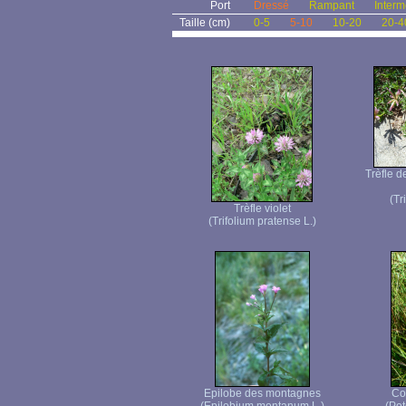
Port
Dressé
Rampant
Interm
Taille (cm)
0-5
5-10
10-20
20-4
Trèfle d
(Tr
Trèfle violet
(Trifolium pratense L.)
Epilobe des montagnes
Co