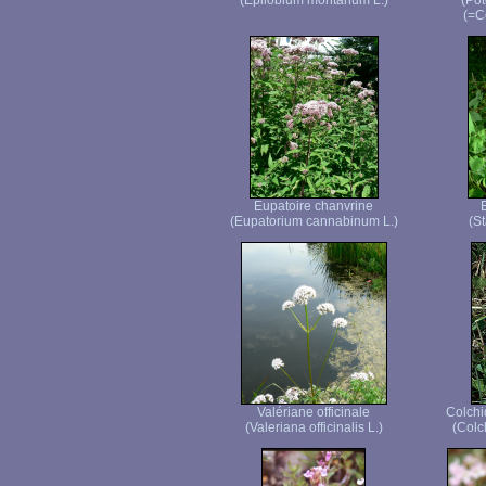
(Epilobium montanum L.)
(Pot
(=C
Eupatoire chanvrine
(Eupatorium cannabinum L.)
(St
Valériane officinale
Colchi
(Valeriana officinalis L.)
(Colc