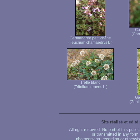
Ca
(Car
Germandrée petit chêne
(Teucrium chamaedrys L.)
Trèfle blanc
(Trifolium repens L.)
Ge
(Genti
Site réalisé et édité
All right reserved. No part of this publ
or transmitted in any form
photocopying, recording or otherwise