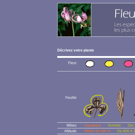
Décrivez votre plante
Fleur
Feuille
Milieu
Aquatique
Humide
Sec
Altitude
Moins de 600 m
De 600 à 