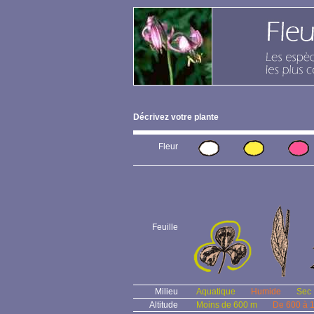
Décrivez votre plante
Fleur
Feuille
Milieu
Aquatique
Humide
Sec
Altitude
Moins de 600 m
De 600 à 