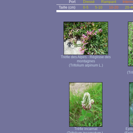
Port
Dressé
Rampant
Interm
Taille (cm)
0-5
5-10
10-20
20-4
Trèfle des Alpes - Réglisse des
montagnes
(Trifolium alpinum L.)
(Tr
Trèfle incarnat
Epil