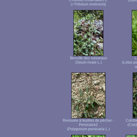
(Trifolium incarnatum L.
(Epi
(=Trifolium molinerii))
Benoîte des ruisseaux
L
(Geum rivale L.)
(Lotus p
u
Renouée à feuilles de pêcher -
Colchi
Persicaire2
(Colc
(Polygonum persicaria L.)