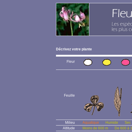
Décrivez votre plante
Fleur
Feuille
Milieu
Aquatique
Humide
Sec
Altitude
Moins de 600 m
De 600 à 