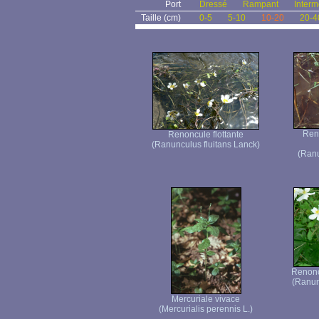
Port
Dressé
Rampant
Interm
Taille (cm)
0-5
5-10
10-20
20-4
Ren
Renoncule flottante
(Ranunculus fluitans Lanck)
(Ranu
Renoncu
(Ranunc
Mercuriale vivace
(Mercurialis perennis L.)