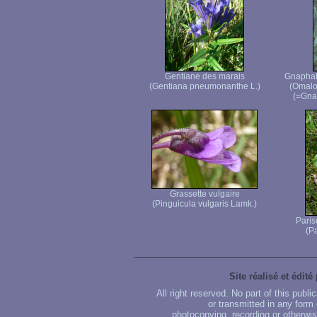
Gentiane des marais
Gnaphale
(Gentiana pneumonanthe L.)
(Omalo
(=Gnap
Grassette vulgaire
(Pinguicula vulgaris Lamk.)
Paris
(Pa
Site réalisé et édité
All right reserved. No part of this publ
or transmitted in any form
photocopying, recording or otherwise