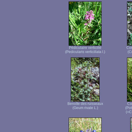
Pédiculaire verticillé
Cor
(Pedicularis verticillata l.)
(C
Benoîte des ruisseaux
Co
(Geum rivale L.)
(Pot
(=C