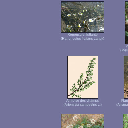
Renoncule flottante
(Ranunculus fluitans Lanck)
M
(Merc
Armoise des champs
Plan
(Artemisia campestris L.)
(Alisma