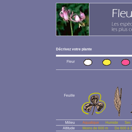
Décrivez votre plante
Fleur
Feuille
Milieu
Aquatique
Humide
Sec
Altitude
Moins de 600 m
De 600 à 