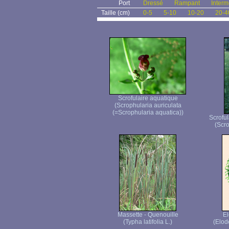
Port
Dressé
Rampant
Interm
Taille (cm)
0-5
5-10
10-20
20-4
Scrofulaire aquatique
(Scrophularia auriculata
(=Scrophularia aquatica))
Scroful
(Scro
Massette - Quenouille
E
(Typha latifolia L.)
(Elod