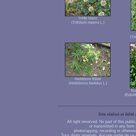
Trèfle blanc
(Trifolium repens L.)
(Tr
Hellébore fétide
(Helleborus faetidus L.)
Eu
(Eupat
Site réalisé et édité
All right reserved. No part of this publ
or transmitted in any form
photocopying, recording or otherwise
Tous droits réservés. Aucune partie de ce 