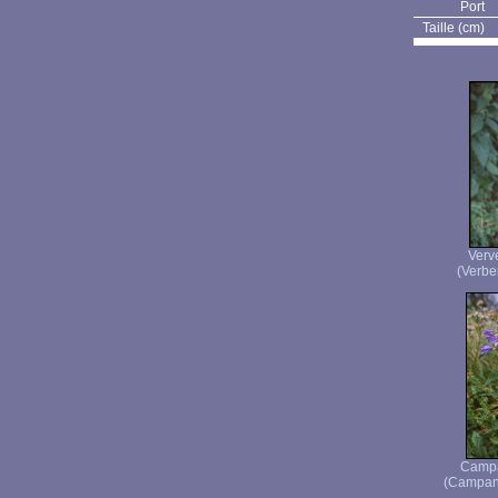
Port
Taille (cm)
Verve
(Verben
Campa
(Campanu