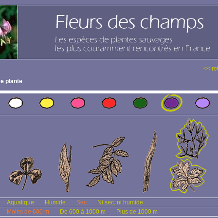
<< re
e plante
Aquatique
Humide
Sec
Ni sec, ni humide
Moins de 600 m
De 600 à 1000 m
Plus de 1000 m