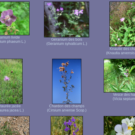
anium livide
Géranium des bois
ium phaeum L.)
(Geranium sylvaticum L.)
Knautie des c
(Knautia arvensis
Vesce des ha
(Vicia sepium
taurée jacée
Chardon des champs
aurea jacea L.)
(Cirsium arvense Scop.)