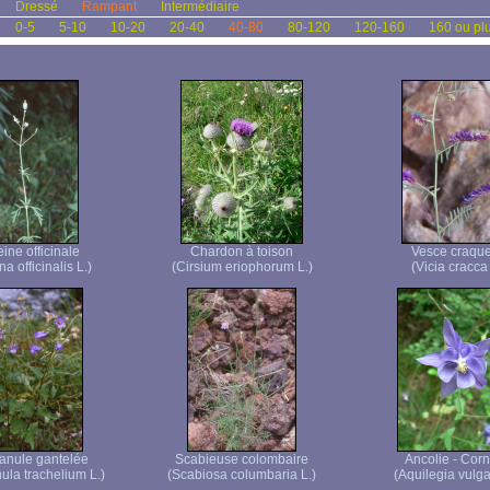
Dressé
Rampant
Intermédiaire
0-5
5-10
10-20
20-40
40-80
80-120
120-160
160 ou pl
ine officinale
Chardon à toison
Vesce craque
a officinalis L.)
(Cirsium eriophorum L.)
(Vicia cracca 
nule gantelée
Scabieuse colombaire
Ancolie - Corn
la trachelium L.)
(Scabiosa columbaria L.)
(Aquilegia vulgar