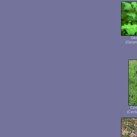
Gér
(Geran
Cen
(Cent