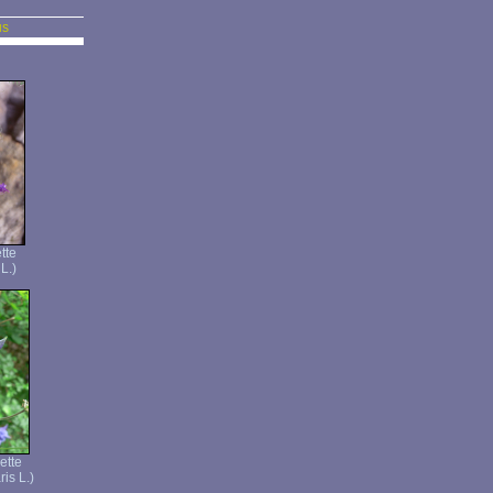
us
tte
L.)
ette
is L.)