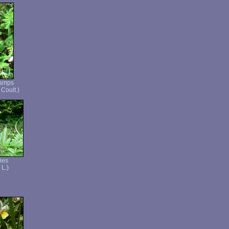
hamps
 Coult.)
ies
 L.)