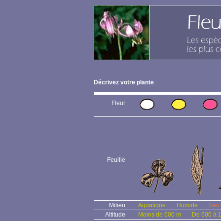
Décrivez votre plante
Fleur
Feuille
Milieu
Aquatique
Humide
Sec
Altitude
Moins de 600 m
De 600 à 