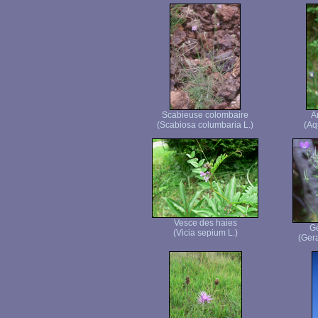
Scabieuse colombaire
A
(Scabiosa columbaria L.)
(Aq
Vesce des haies
Gé
(Vicia sepium L.)
(Gera