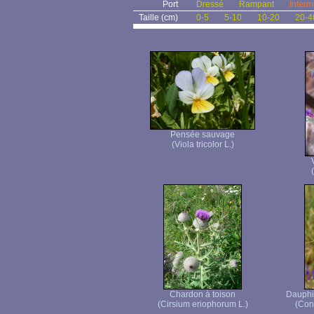
Port
Dressé
Rampant
Interm
Taille (cm)
0-5
5-10
10-20
20-4
Pensée sauvage
(Viola tricolor L.)
Chardon à toison
Dauphin
(Cirsium eriophorum L.)
(Con