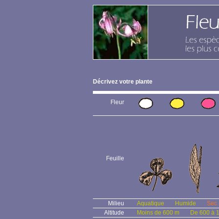
Décrivez votre plante
Fleur
Feuille
Milieu
Aquatique
Humide
Sec
Altitude
Moins de 600 m
De 600 à 