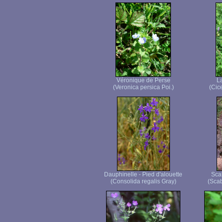
Véronique de Perse
La
(Veronica persica Poi.)
(Cice
Dauphinelle - Pied d'alouette
Sca
(Consolida regalis Gray)
(Scab