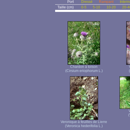
Port
Dressé
Rampant
Interm
Taille (cm)
0-5
5-10
10-20
20-4
Chardon à toison
(Cirsium eriophorum L.)
(
Veronique à feuilles de Lierre
(Veronica hederifolia L.)