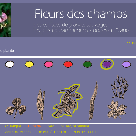
<< re
e plante
Aquatique
Humide
Sec
Ni sec, ni humide
Moins de 600 m
De 600 à 1000 m
Plus de 1000 m