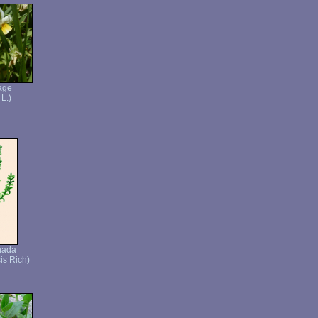
age
 L.)
nada
is Rich)