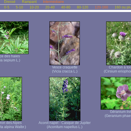
Dressé
Rampant
Intermédiaire
0-5
5-10
10-20
20-40
40-80
80-120
120-160
160 ou pl
ce des haies
ia sepium L.)
Vesce craquette
Chardon à to
(Vicia cracca L.)
(Cirsium eriopho
Géranium liv
(Geranium phae
eron des Alpes
Aconit napel - Casque de Jupiter
ta alpina Walbr.)
(Aconitum napellus L.)