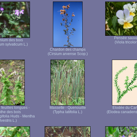
Pensée sauv
nium des bois
(Viola tricolor
um sylvaticum L.)
Chardon des champs
(Cirsium arvense Scop.)
feuilles longues -
Massette - Quenouille
Elodée du Ca
the des bois
(Typha latifolia L.)
(Elodea canadens
gifolia Huds - Mentha
ilvestris L.)