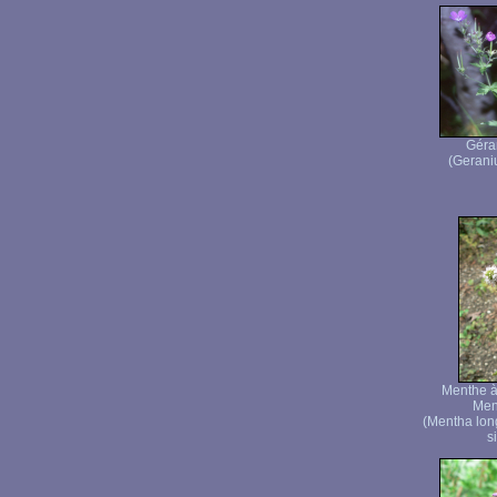
Géra
(Gerani
Menthe à 
Men
(Mentha lon
s