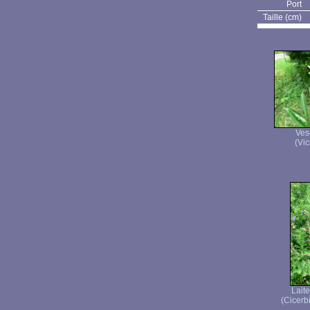
Port
Taille (cm)
Ves
(Vic
Lait
(Cicerbi