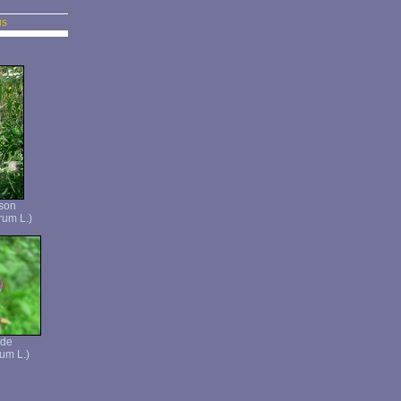
us
ison
rum L.)
ide
um L.)