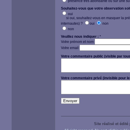
présence très abondante ou sur une su
Souhaitez-vous que votre observation soit 
oui
si oui, souhaitez-vous en masquer la précis
internautes) ?
oui
non
non
Veuillez nous indiquer :
*
Votre prénom et nom
Votre email
Votre commentaire public (visible par tous
Votre commentaire privé (invisible pour le
Site réalisé et édité