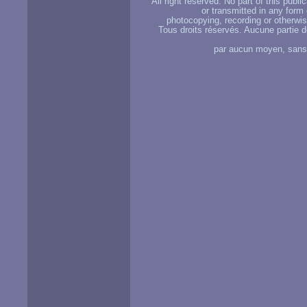
All right reserved. No part of this publ
or transmitted in any form
photocopying, recording or otherwise
Tous droits réservés. Aucune partie d
par aucun moyen, sans u