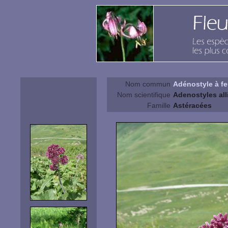
Nom commun
Adénostyle à feu
Nom scientifique
Adenostyles alli
Famille
Astéracées