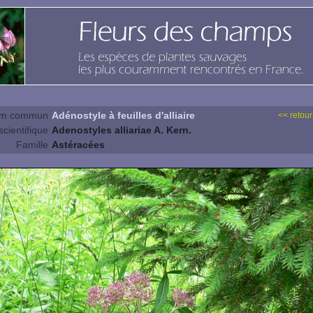
m commun
Adénostyle à feuilles d'alliaire
<< retour
cientifique
Adenostyles alliariae A. Kern.
Famille
Astéracées