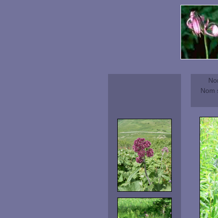
No
Nom s