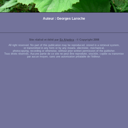
Auteur : Georges Laroche
Site réalisé et édité par
Ex Algebra
- © Copyright 2008
All right reserved. No part of this publication may be reproduced, stored in a retrieval system,
or transmitted in any form or by any means, electronic, mechanical,
photocopying, recording or otherwise, without prior written permission of the publisher.
Tous droits réservés. Aucune partie de ce site ne peut être reproduite, stockée, copiée ou transmise
par aucun moyen, sans une autorisation préalable de l'éditeur.