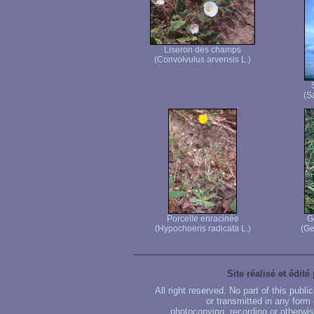
Liseron des champs
(Convolvulus arvensis L.)
(S
Porcelle enracinée
G
(Hypochoeris radicata L.)
(Ge
Site réalisé et édité
All right reserved. No part of this publ
or transmitted in any form
photocopying, recording or otherwise