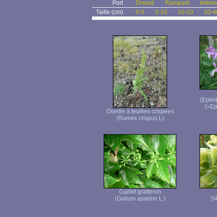
Port
Dressé
Rampant
Interm
Taille (cm)
0-5
5-10
10-20
20-4
(Epilo
(=Ep
Oseille à feuilles crispées
(Rumex crispus L)
Gaillet gratteron
(Galium aparine L.)
(V