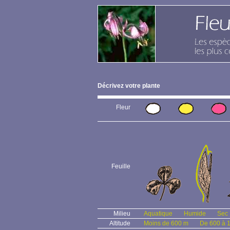
Décrivez votre plante
Fleur
Feuille
Milieu
Aquatique
Humide
Sec
Altitude
Moins de 600 m
De 600 à 