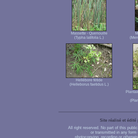
Massette - Quenouille
M
(Typha latifolia L.)
(Merc
Hellébore fétide
(Helleborus faetidus L.)
Plantai
(Pla
Site réalisé et édité
All right reserved. No part of this publ
or transmitted in any form
photocopying, recording or otherwise