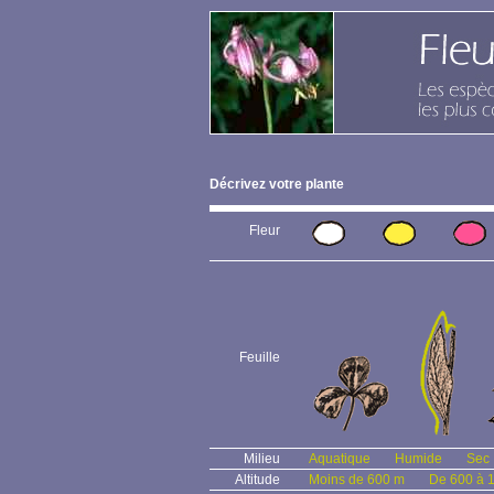
Décrivez votre plante
Fleur
Feuille
Milieu
Aquatique
Humide
Sec
Altitude
Moins de 600 m
De 600 à 