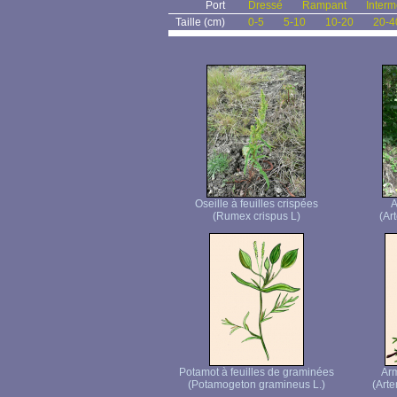
Port
Dressé
Rampant
Interm
Taille (cm)
0-5
5-10
10-20
20-4
Oseille à feuilles crispées
A
(Rumex crispus L)
(Ar
Potamot à feuilles de graminées
Ar
(Potamogeton gramineus L.)
(Arte