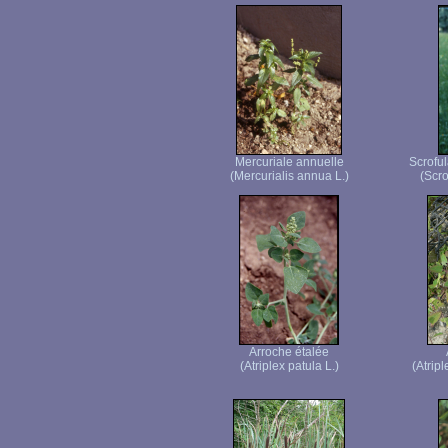
Mercuriale annuelle
Scroful
(Mercurialis annua L.)
(Scro
Arroche étalée
(Atriplex patula L.)
(Atrip