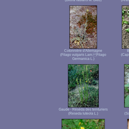
(Bifora radians M. Bieb)
(Arte
Cotonnière d'Allemagne
B
(Filago vulgaris Lam. Filago
(Caps
Germanica L.)
Gaude - Réséda des teinturiers
(Reseda luteola L.)
(S