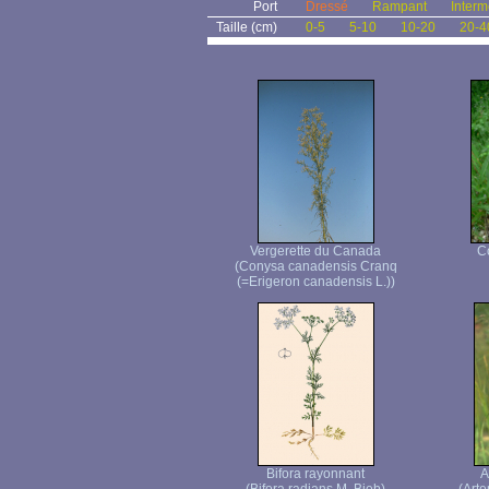
Port
Dressé
Rampant
Interm
Taille (cm)
0-5
5-10
10-20
20-4
Vergerette du Canada
C
(Conysa canadensis Cranq
(=Erigeron canadensis L.))
Bifora rayonnant
A