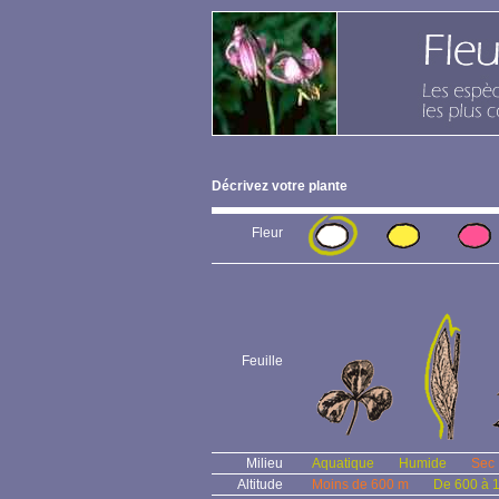
Décrivez votre plante
Fleur
Feuille
Milieu
Aquatique
Humide
Sec
Altitude
Moins de 600 m
De 600 à 