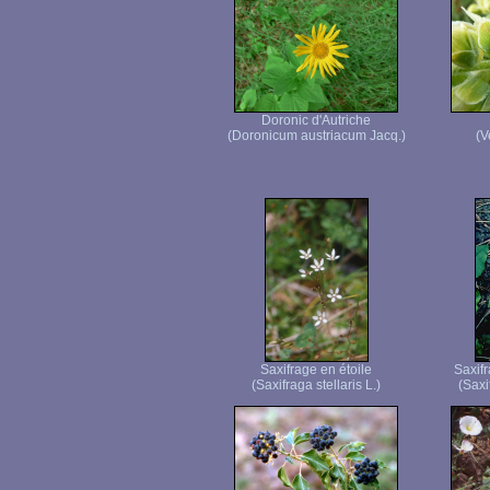
Doronic d'Autriche
(Doronicum austriacum Jacq.)
(V
Saxifrage en étoile
Saxifr
(Saxifraga stellaris L.)
(Saxi