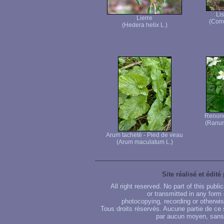
Li
Lierre
(Conv
(Hedera helix L.)
Renoncu
(Ranunc
Arum tacheté - Pied de veau
(Arum maculatum L.)
Site réalisé et édité
All right reserved. No part of this publ
or transmitted in any form
photocopying, recording or otherwise
Tous droits réservés. Aucune partie de ce 
par aucun moyen, sans u