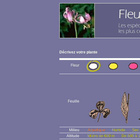
Décrivez votre plante
Fleur
Feuille
Milieu
Aquatique
Humide
Sec
Altitude
Moins de 600 m
De 600 à 