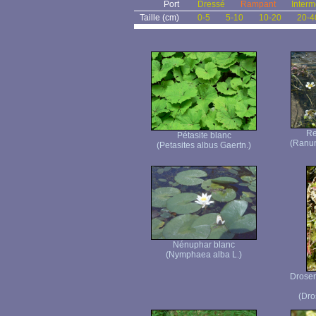
Port
Dressé
Rampant
Interm
Taille (cm)
0-5
5-10
10-20
20-4
Re
Pétasite blanc
(Ranun
(Petasites albus Gaertn.)
Nénuphar blanc
(Nymphaea alba L.)
Droser
(Dro