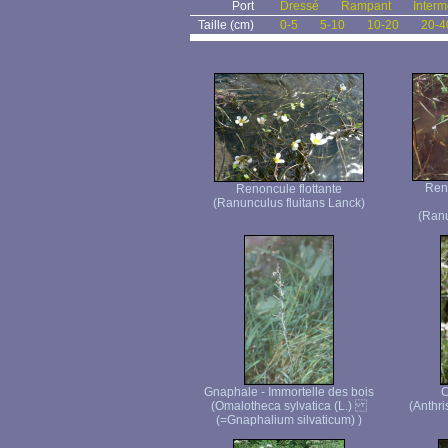
Port
Dressé
Rampant
Interm
Taille (cm)
0-5
5-10
10-20
20-4
Ren
Renoncule flottante
(Ranunculus fluitans Lanck)
(Ranu
Gnaphale - Immortelle des bois
C
(Omalotheca sylvatica (L.)
(Anthri
(=Gnaphalium silvaticum) )