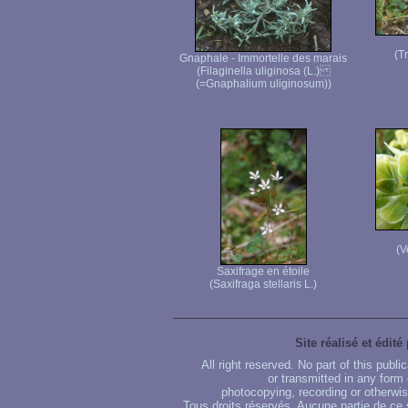
(T
Gnaphale - Immortelle des marais
(Filaginella uliginosa (L.)
(=Gnaphalium uliginosum))
(V
Saxifrage en étoile
(Saxifraga stellaris L.)
Site réalisé et édité
All right reserved. No part of this publ
or transmitted in any form
photocopying, recording or otherwise
Tous droits réservés. Aucune partie de ce 