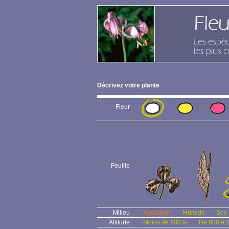
Décrivez votre plante
Fleur
Feuille
Milieu
Aquatique
Humide
Sec
Altitude
Moins de 600 m
De 600 à 