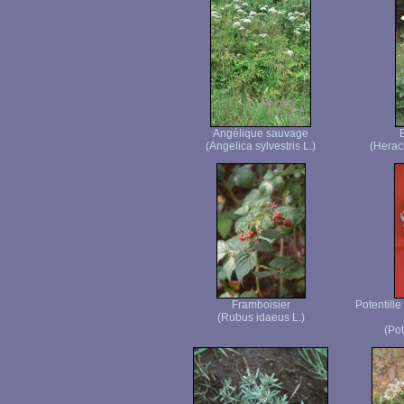
Angélique sauvage
(Angelica sylvestris L.)
(Herac
Framboisier
Potentille
(Rubus idaeus L.)
(Pot