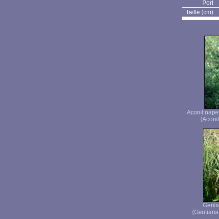
Port
Taille (cm)
Aconit nape
(Aconi
Genti
(Gentiana