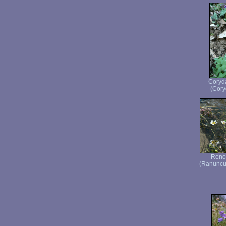
Coryda
(Coryd
Renon
(Ranuncul