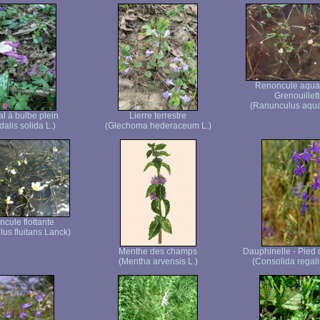
Renoncule aquat
Grenouillet
(Ranunculus aquati
l à bulbe plein
Lierre terrestre
alis solida L.)
(Glechoma hederaceum L.)
cule flottante
us fluitans Lanck)
Menthe des champs
Dauphinelle - Pied 
(Mentha arvensis L.)
(Consolida regali