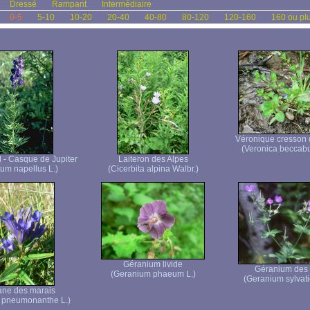
Dressé
Rampant
Intermédiaire
0-5
5-10
10-20
20-40
40-80
80-120
120-160
160 ou pl
Véronique cresson 
(Veronica beccab
l - Casque de Jupiter
Laiteron des Alpes
tum napellus L.)
(Cicerbita alpina Walbr.)
Géranium livide
Géranium des 
(Geranium phaeum L.)
(Geranium sylvati
ane des marais
 pneumonanthe L.)