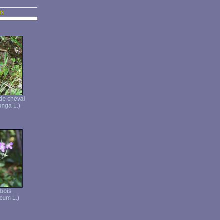
us
de cheval
unga L.)
bois
cum L.)