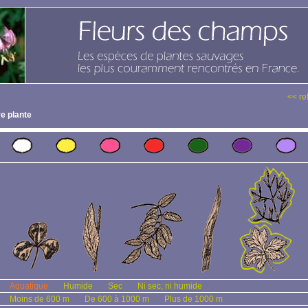
<< re
e plante
Aquatique
Humide
Sec
Ni sec, ni humide
Moins de 600 m
De 600 à 1000 m
Plus de 1000 m