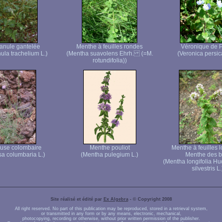
nule gantelée
Menthe à feuilles rondes
Véronique de 
la trachelium L.)
(Mentha suavolens Ehrh. (=M.
(Veronica persic
rotundifolia))
use colombaire
Menthe pouliot
Menthe à feuilles 
sa columbaria L.)
(Mentha pulegium L.)
Menthe des b
(Mentha longifolia Hu
silvestris L.
Site réalisé et édité par
Ex Algebra
- © Copyright 2008
All right reserved. No part of this publication may be reproduced, stored in a retrieval system,
or transmitted in any form or by any means, electronic, mechanical,
photocopying, recording or otherwise, without prior written permission of the publisher.