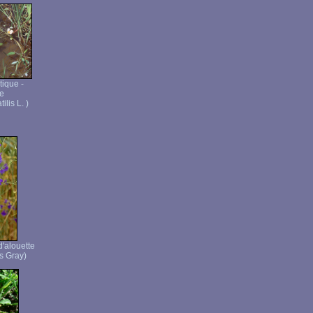
ique -
te
lis L. )
d'alouette
s Gray)