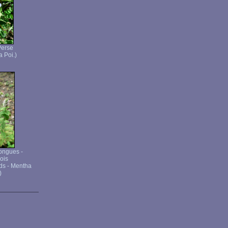
Perse
a Poi.)
longues -
ois
ds - Mentha
)