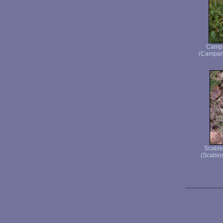
Campa
(Campanu
Scabie
(Scabio