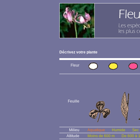
Décrivez votre plante
Fleur
Feuille
Milieu
Aquatique
Humide
Sec
Altitude
Moins de 600 m
De 600 à 