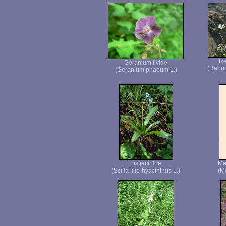
Re
Géranium livide
(Ranun
(Geranium phaeum L.)
Lis jacinthe
Me
(Scilla lilio-hyacinthus L.)
(M