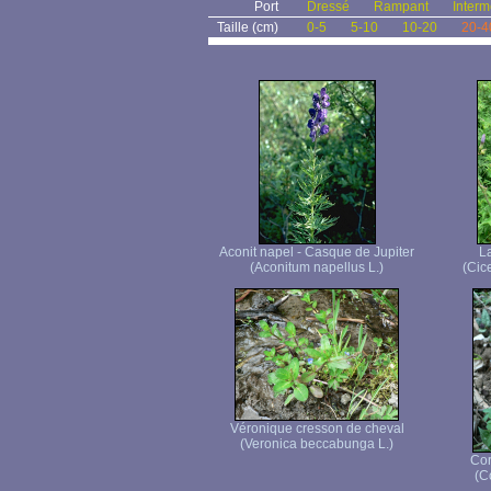
Port
Dressé
Rampant
Interm
Taille (cm)
0-5
5-10
10-20
20-4
Aconit napel - Casque de Jupiter
La
(Aconitum napellus L.)
(Cice
Véronique cresson de cheval
(Veronica beccabunga L.)
Cor
(C