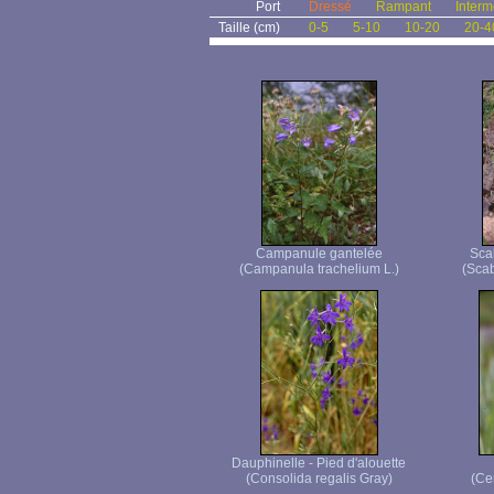
Port
Dressé
Rampant
Interm
Taille (cm)
0-5
5-10
10-20
20-4
Campanule gantelée
Sca
(Campanula trachelium L.)
(Scab
Dauphinelle - Pied d'alouette
(Consolida regalis Gray)
(Ce