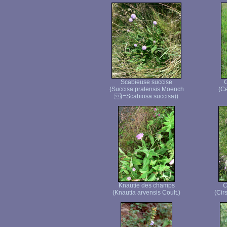
Scabieuse succise
C
(Succisa pratensis Moench
(Ce
(=Scabiosa succisa))
Knautie des champs
C
(Knautia arvensis Coult.)
(Cir