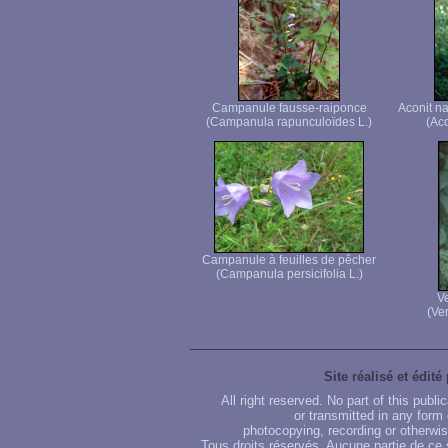
Campanule fausse-raiponce
Aconit n
(Campanula rapunculoïdes L.)
(Ac
Campanule à feuilles de pêcher
(Campanula persicifolia L.)
Ve
(Ver
Site réalisé et édité
All right reserved. No part of this publ
or transmitted in any form
photocopying, recording or otherwise
Tous droits réservés. Aucune partie de ce 