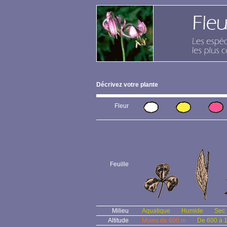
Décrivez votre plante
Fleur
Feuille
Milieu
Aquatique
Humide
Sec
Altitude
Moins de 600 m
De 600 à 