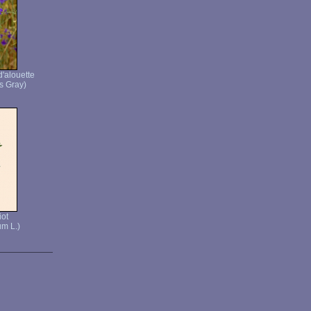
d'alouette
s Gray)
ot
m L.)