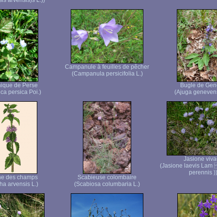
is arvensis)s L.))
Campanule à feuilles de pêcher
(Campanula persicifolia L.)
ique de Perse
Bugle de Gen
ca persica Poi.)
(Ajuga genevens
Jasione viva
(Jasione laevis Lam
perennis )
he des champs
Scabieuse colombaire
ha arvensis L.)
(Scabiosa columbaria L.)