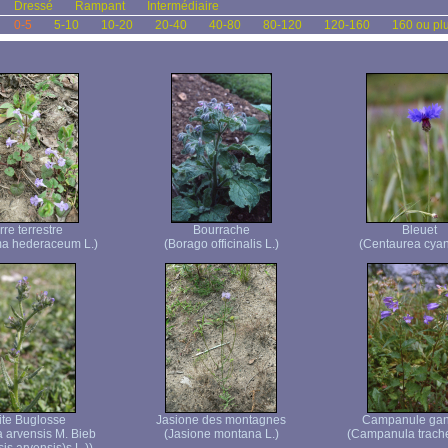
Dressé
Rampant
Intermédiaire
0-5
5-10
10-20
20-40
40-80
80-120
120-160
160 ou pl
rre terrestre
Bourrache
Bleuet
a hederaceum L.)
(Borago officinalis L.)
(Centaurea cyan
ite Buglosse
Jasione des montagnes
Campanule gan
 arvensis M. Bieb
(Jasione montana L.)
(Campanula trache