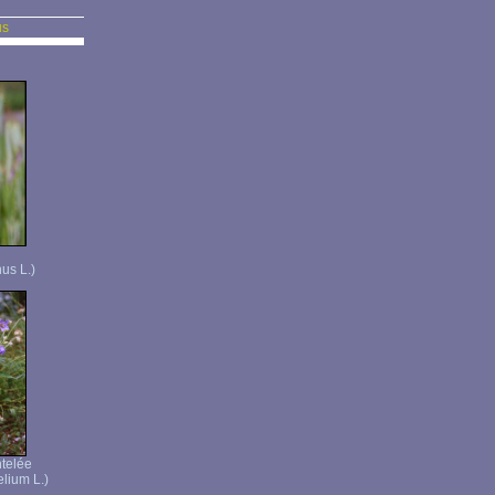
us
us L.)
telée
lium L.)