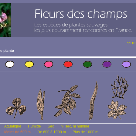
<< re
e plante
Aquatique
Humide
Sec
Ni sec, ni humide
Moins de 600 m
De 600 à 1000 m
Plus de 1000 m