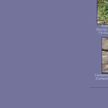
Scab
(Succisa
(=Scab
Campanule
(Campanul