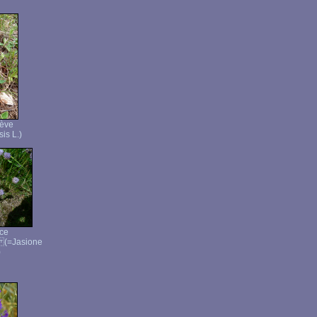
ève
is L.)
ce
 (=Jasione
)