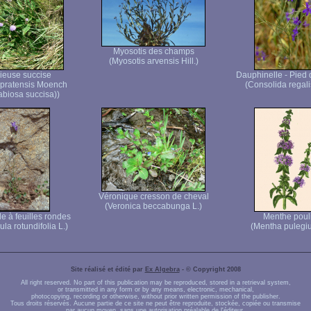
Myosotis des champs
(Myosotis arvensis Hill.)
ieuse succise
Dauphinelle - Pied 
 pratensis Moench
(Consolida regali
iosa succisa))
Véronique cresson de cheval
(Veronica beccabunga L.)
 à feuilles rondes
Menthe pouli
a rotundifolia L.)
(Mentha pulegiu
Site réalisé et édité par
Ex Algebra
- © Copyright 2008
All right reserved. No part of this publication may be reproduced, stored in a retrieval system,
or transmitted in any form or by any means, electronic, mechanical,
photocopying, recording or otherwise, without prior written permission of the publisher.
Tous droits réservés. Aucune partie de ce site ne peut être reproduite, stockée, copiée ou transmise
par aucun moyen, sans une autorisation préalable de l'éditeur.