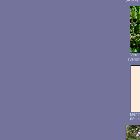
(=Lycops
Véron
(Veroni
Ment
(Ment