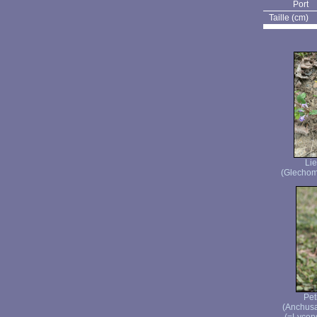
Port
Taille (cm)
Lie
(Glechom
Pet
(Anchusa