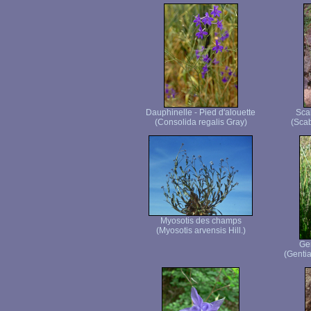
Dauphinelle - Pied d'alouette
Sca
(Consolida regalis Gray)
(Scab
Myosotis des champs
(Myosotis arvensis Hill.)
Ge
(Genti