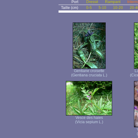
Port
Dressé
Rampant
Interm
Taille (cm)
0-5
5-10
10-20
20-4
Gentiane croisette
La
(Gentiana cruciata L.)
(Cice
Vesce des haies
(Vicia sepium L.)