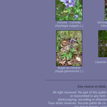
Ancolie - Cornette
Veroniq
(Aquilegia vulgaris L.)
(Vero
(Jasione
Bugle de Genève
(Ajuga genevensis L.)
Site réalisé et édité
All right reserved. No part of this publ
or transmitted in any form
photocopying, recording or otherwise
Tous droits réservés. Aucune partie de ce 
par aucun moyen, sans u