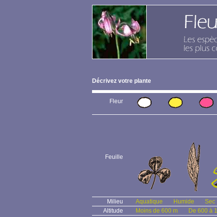
Décrivez votre plante
Fleur
Feuille
Milieu
Aquatique
Humide
Sec
Altitude
Moins de 600 m
De 600 à 