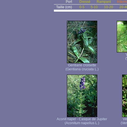
Port
Dressé
Rampant
Interm
Taille (cm)
0-5
5-10
10-20
20-4
(
Gentiane croisette
(Gentiana cruciata L.)
Aconit napel - Casque de Jupiter
Vé
(Aconitum napellus L.)
(Ver