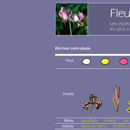
Décrivez votre plante
Fleur
Feuille
Milieu
Aquatique
Humide
Sec
Altitude
Moins de 600 m
De 600 à 