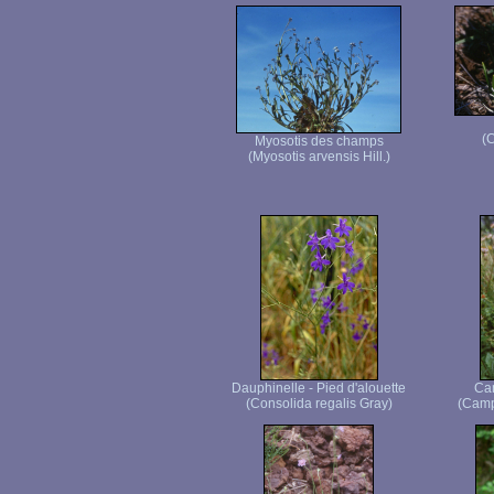
(
Myosotis des champs
(Myosotis arvensis Hill.)
Dauphinelle - Pied d'alouette
Ca
(Consolida regalis Gray)
(Camp