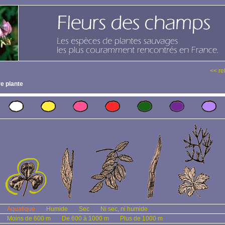
<< re
e plante
Aquatique
Humide
Sec
Ni sec, ni humide
Moins de 600 m
De 600 à 1000 m
Plus de 1000 m