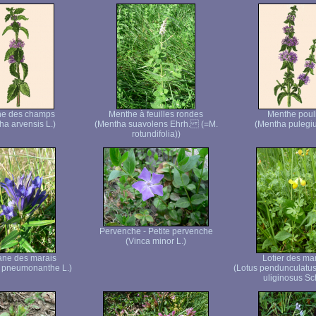
he des champs
Menthe à feuilles rondes
Menthe pouli
ha arvensis L.)
(Mentha suavolens Ehrh. (=M.
(Mentha pulegiu
rotundifolia))
Pervenche - Petite pervenche
(Vinca minor L.)
ane des marais
Lotier des ma
 pneumonanthe L.)
(Lotus pendunculatu
uliginosus Sc