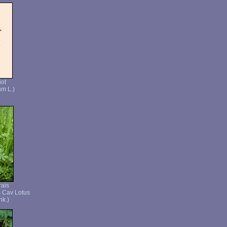
ot
m L.)
rais
s Cav Lotus
hk.)