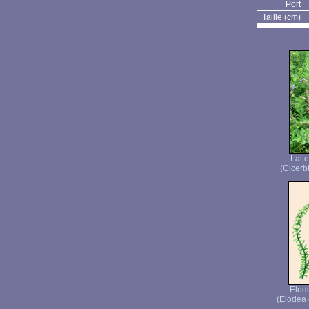
Port
Taille (cm)
Lait
(Cicerbi
Elod
(Elodea 