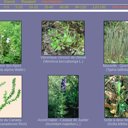
Dressé
Rampant
Intermédiaire
0-5
5-10
10-20
20-40
40-80
80-120
120-160
160 ou pl
Véronique cresson de cheval
(Veronica beccabunga L.)
eron des Alpes
Massette - Quen
ta alpina Walbr.)
(Typha latifolia
ée du Canada
Aconit napel - Casque de Jupiter
Scille à deux fe
canadensis Rich)
(Aconitum napellus L.)
(Scilla bifolia