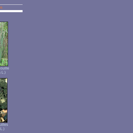
us
ouille
 L.)
uilles
 L.)