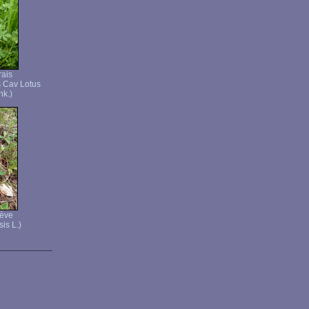
rais
s Cav Lotus
hk.)
ève
is L.)