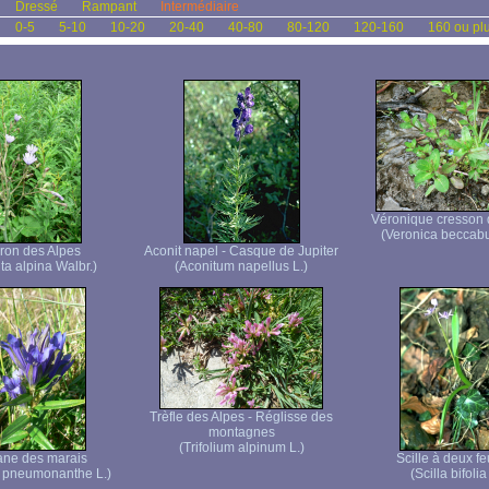
Dressé
Rampant
Intermédiaire
0-5
5-10
10-20
20-40
40-80
80-120
120-160
160 ou pl
Véronique cresson 
(Veronica beccab
eron des Alpes
Aconit napel - Casque de Jupiter
ta alpina Walbr.)
(Aconitum napellus L.)
Trèfle des Alpes - Réglisse des
montagnes
(Trifolium alpinum L.)
ane des marais
Scille à deux fe
 pneumonanthe L.)
(Scilla bifolia