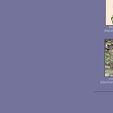
Men
(Menth
Lie
(Glechom