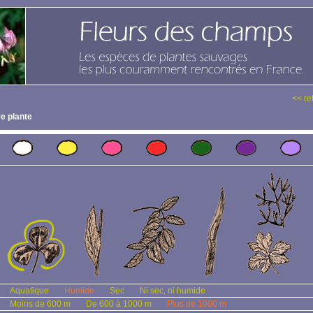
<< re
e plante
Aquatique
Humide
Sec
Ni sec, ni humide
Moins de 600 m
De 600 à 1000 m
Plus de 1000 m