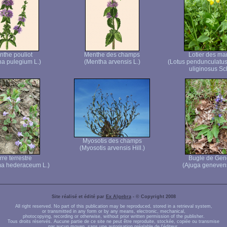
the pouliot
Menthe des champs
Lotier des ma
a pulegium L.)
(Mentha arvensis L.)
(Lotus pendunculatu
uliginosus Sc
Myosotis des champs
(Myosotis arvensis Hill.)
rre terrestre
Bugle de Gen
a hederaceum L.)
(Ajuga genevens
Site réalisé et édité par
Ex Algebra
- © Copyright 2008
All right reserved. No part of this publication may be reproduced, stored in a retrieval system,
or transmitted in any form or by any means, electronic, mechanical,
photocopying, recording or otherwise, without prior written permission of the publisher.
Tous droits réservés. Aucune partie de ce site ne peut être reproduite, stockée, copiée ou transmise
par aucun moyen, sans une autorisation préalable de l'éditeur.