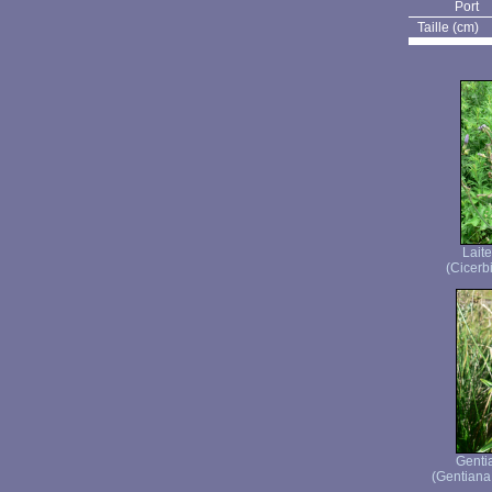
Port
Taille (cm)
Lait
(Cicerbi
Genti
(Gentiana