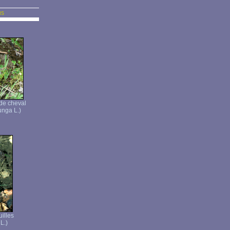
us
de cheval
unga L.)
uilles
 L.)