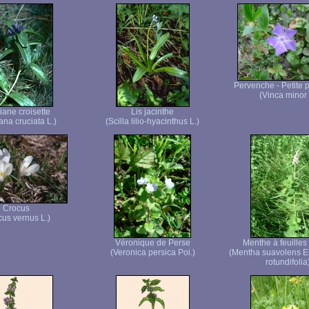
Pervenche - Petite 
(Vinca minor 
iane croisette
Lis jacinthe
ana cruciata L.)
(Scilla lilio-hyacinthus L.)
Crocus
cus vernus L.)
Véronique de Perse
Menthe à feuilles
(Veronica persica Poi.)
(Mentha suavolens 
rotundifolia