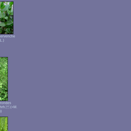
pervenche
L.)
 rondes
Ehrh. (=M.
))