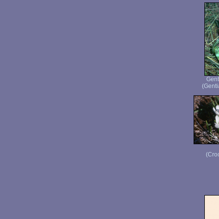
Gent
(Genti
(Cro